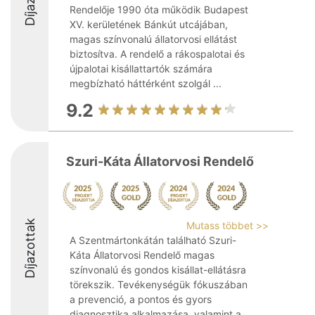
Rendelője 1990 óta működik Budapest
XV. kerületének Bánkút utcájában,
magas színvonalú állatorvosi ellátást
biztosítva. A rendelő a rákospalotai és
újpalotai kisállattartók számára
megbízható háttérként szolgál ...
9.2
Szuri-Káta Állatorvosi Rendelő
Díjazottak
Mutass többet >>
A Szentmártonkátán található Szuri-
Káta Állatorvosi Rendelő magas
színvonalú és gondos kisállat-ellátásra
törekszik. Tevékenységük fókuszában
a prevenció, a pontos és gyors
diagnosztika alkalmazása, valamint a