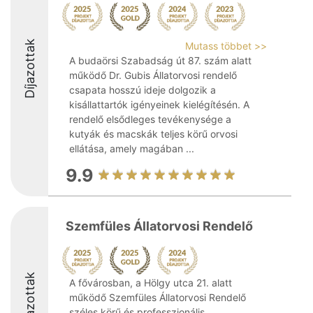
Díjazottak
Mutass többet >>
A budaörsi Szabadság út 87. szám alatt
működő Dr. Gubis Állatorvosi rendelő
csapata hosszú ideje dolgozik a
kisállattartók igényeinek kielégítésén. A
rendelő elsődleges tevékenysége a
kutyák és macskák teljes körű orvosi
ellátása, amely magában ...
9.9
Szemfüles Állatorvosi Rendelő
Díjazottak
A fővárosban, a Hölgy utca 21. alatt
működő Szemfüles Állatorvosi Rendelő
széles körű és professzionális