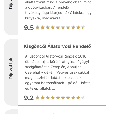
állattartókat mind a prevencióban, mind
a gyógyításban. A rendelő
tevékenysége kiterjed háziállatokra, így
kutyákra, macskákra, ...
9.5
Kisgöncöl Állatorvosi Rendelő
A Kisgöncöl Állatorvosi Rendelő 2018
Díjazottak
óta lát el teljes körű állategészségügyi
szolgáltatást a Zemplén, Abaúj és
Cserehát vidékén. Vegyes praxisukkal
magas szintű ellátást biztosítanak
egyaránt haszonállatok – például háztáji
és telepi állatok ...
9.2