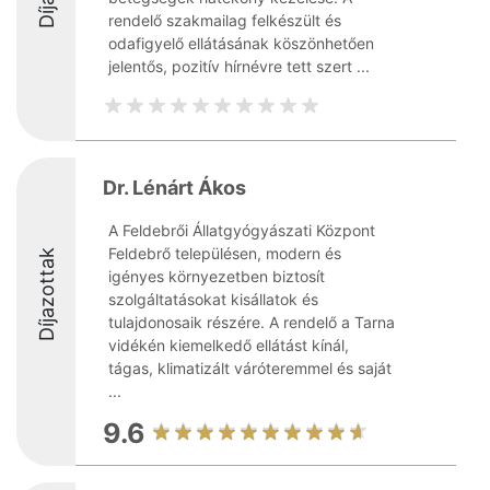
rendelő szakmailag felkészült és
odafigyelő ellátásának köszönhetően
jelentős, pozitív hírnévre tett szert ...
Dr. Lénárt Ákos
A Feldebrői Állatgyógyászati Központ
Feldebrő településen, modern és
Díjazottak
igényes környezetben biztosít
szolgáltatásokat kisállatok és
tulajdonosaik részére. A rendelő a Tarna
vidékén kiemelkedő ellátást kínál,
tágas, klimatizált váróteremmel és saját
...
9.6