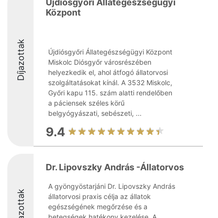
Újdiósgyőri Állategészségügyi
Központ
Díjazottak
Újdiósgyőri Állategészségügyi Központ
Miskolc Diósgyőr városrészében
helyezkedik el, ahol átfogó állatorvosi
szolgáltatásokat kínál. A 3532 Miskolc,
Győri kapu 115. szám alatti rendelőben
a páciensek széles körű
belgyógyászati, sebészeti, ...
9.4
Dr. Lipovszky András -Állatorvos
A gyöngyöstarjáni Dr. Lipovszky András
Díjazottak
állatorvosi praxis célja az állatok
egészségének megőrzése és a
betegségek hatékony kezelése. A