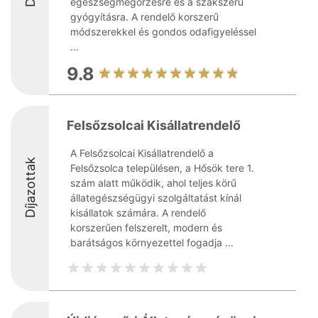
egészségmegőrzésre és a szakszerű
gyógyításra. A rendelő korszerű
módszerekkel és gondos odafigyeléssel
...
9.8
Felsőzsolcai Kisállatrendelő
A Felsőzsolcai Kisállatrendelő a
Díjazottak
Felsőzsolca településen, a Hősök tere 1.
szám alatt működik, ahol teljes körű
állategészségügyi szolgáltatást kínál
kisállatok számára. A rendelő
korszerűen felszerelt, modern és
barátságos környezettel fogadja ...