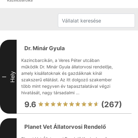
Kazincbarcika
Dr. Minár Gyula
Kazincbarcikán, a Veres Péter utcában
működik Dr. Minár Gyula állatorvosi rendelője,
amely kisállatoknak és gazdáiknak kínál
Hely
I
szakszerű ellátást. Az itt dolgozó szakember
több mint negyven év tapasztalatával végzi
hivatását, nagy társadalmi ...
9.6
(267)
Planet Vet Állatorvosi Rendelő