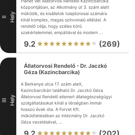
Planet Vet Állatorvosi Rendelő Kazincbarcika
központjában, az Alkotmány út 3. szám alatt
működik, és kisállatok tulajdonosai számára
Hely
II
kínál komplex, magas színvonalú ellátást. A
rendelő célja, hogy széles körű
szakértelemmel, empátiával és modern ...
9.2
(269)
Állatorvosi Rendelő - Dr. Jaczkó
Géza (Kazincbarcika)
A Berkenye utca 17. szám alatt,
Kazincbarcikán található Dr. Jaczkó Géza
Állatorvosi Rendelő elismert állategészségügyi
Hely
III
szolgáltatásokat kínál a térségben immár
hosszú évek óta. A Forvet Kft.
működtetésében az intézmény Dr. Jaczkó
Géza vezetésével, ...
9.2
(202)