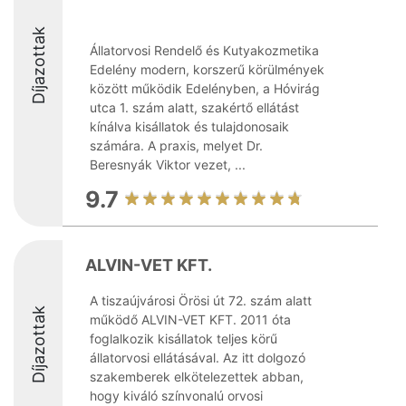
Díjazottak
Állatorvosi Rendelő és Kutyakozmetika
Edelény modern, korszerű körülmények
között működik Edelényben, a Hóvirág
utca 1. szám alatt, szakértő ellátást
kínálva kisállatok és tulajdonosaik
számára. A praxis, melyet Dr.
Beresnyák Viktor vezet, ...
9.7
ALVIN-VET KFT.
A tiszaújvárosi Örösi út 72. szám alatt
Díjazottak
működő ALVIN-VET KFT. 2011 óta
foglalkozik kisállatok teljes körű
állatorvosi ellátásával. Az itt dolgozó
szakemberek elkötelezettek abban,
hogy kiváló színvonalú orvosi