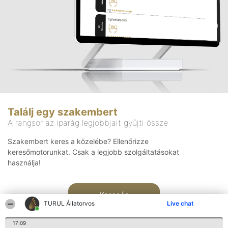
Találj egy szakembert
A rangsor az iparág legjobbjait gyűjti össze
Szakembert keres a közelébe? Ellenőrizze
keresőmotorunkat. Csak a legjobb szolgáltatásokat
használja!
Keresés
TURUL Állatorvos
Live chat
17:09