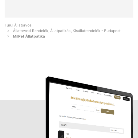
Turul Állatorvos
Állatorvosi Rendelők, Állatpatikák, Kisállatrendelők - Budapest
MilPet Állatpatika