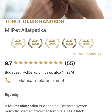
TURUL DÍJAS RANGSOR
MilPet Állatpatika
Mutass többet >>
9.7
(55)
Budapest, Hollós Korvin Lajos utca 1. fsz/4
Mutasd a telefonszámot
Egy cég:
A
MilPet Állatpatika
Budapesten, Békásmegyeren
működik, kiemelt figyelmet fordítva a háziállatok