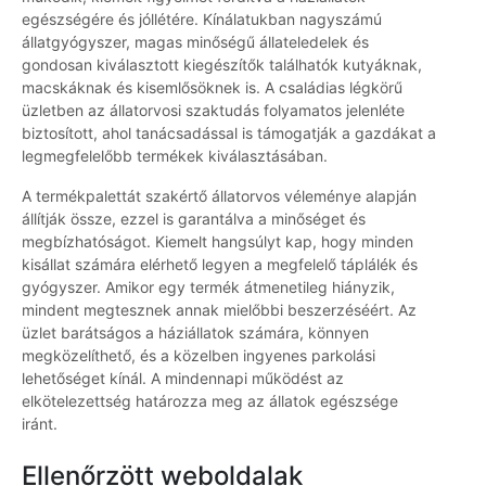
egészségére és jóllétére. Kínálatukban nagyszámú
állatgyógyszer, magas minőségű állateledelek és
gondosan kiválasztott kiegészítők találhatók kutyáknak,
macskáknak és kisemlősöknek is. A családias légkörű
üzletben az állatorvosi szaktudás folyamatos jelenléte
biztosított, ahol tanácsadással is támogatják a gazdákat a
legmegfelelőbb termékek kiválasztásában.
A termékpalettát szakértő állatorvos véleménye alapján
állítják össze, ezzel is garantálva a minőséget és
megbízhatóságot. Kiemelt hangsúlyt kap, hogy minden
kisállat számára elérhető legyen a megfelelő táplálék és
gyógyszer. Amikor egy termék átmenetileg hiányzik,
mindent megtesznek annak mielőbbi beszerzéséért. Az
üzlet barátságos a háziállatok számára, könnyen
megközelíthető, és a közelben ingyenes parkolási
lehetőséget kínál. A mindennapi működést az
elkötelezettség határozza meg az állatok egészsége
iránt.
Ellenőrzött weboldalak