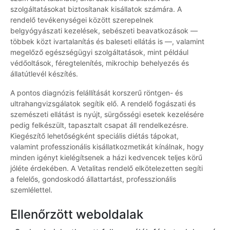
szolgáltatásokat biztosítanak kisállatok számára. A
rendelő tevékenységei között szerepelnek
belgyógyászati kezelések, sebészeti beavatkozások —
többek közt ivartalanítás és baleseti ellátás is —, valamint
megelőző egészségügyi szolgáltatások, mint például
védőoltások, féregtelenítés, mikrochip behelyezés és
állatútlevél készítés.
A pontos diagnózis felállítását korszerű röntgen- és
ultrahangvizsgálatok segítik elő. A rendelő fogászati és
szemészeti ellátást is nyújt, sürgősségi esetek kezelésére
pedig felkészült, tapasztalt csapat áll rendelkezésre.
Kiegészítő lehetőségként speciális diétás tápokat,
valamint professzionális kisállatkozmetikát kínálnak, hogy
minden igényt kielégítsenek a házi kedvencek teljes körű
jóléte érdekében. A Vetalitas rendelő elkötelezetten segíti
a felelős, gondoskodó állattartást, professzionális
szemlélettel.
Ellenőrzött weboldalak