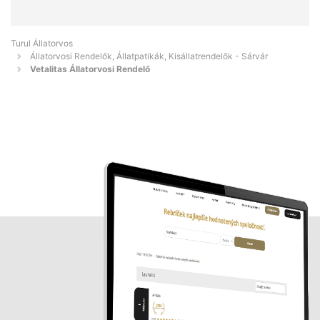
Turul Állatorvos
Állatorvosi Rendelők, Állatpatikák, Kisállatrendelők - Sárvár
Vetalitas Állatorvosi Rendelő