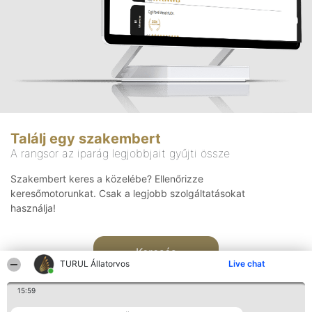
Találj egy szakembert
A rangsor az iparág legjobbjait gyűjti össze
Szakembert keres a közelébe? Ellenőrizze
keresőmotorunkat. Csak a legjobb szolgáltatásokat
használja!
Keresés
TURUL Állatorvos
Live chat
15:59