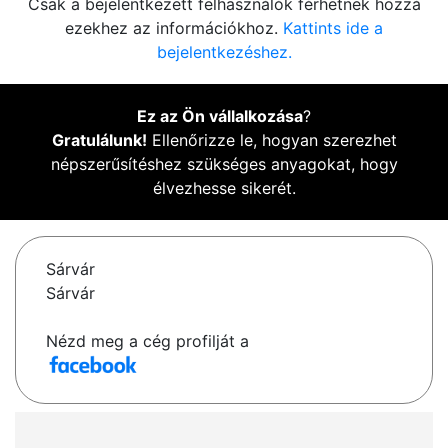
Csak a bejelentkezett felhasználók férhetnek hozzá
ezekhez az információkhoz.
Kattints ide a
bejelentkezéshez.
Ez az Ön vállalkozása
?
Gratulálunk!
Ellenőrizze le, hogyan szerezhet
népszerűsítéshez szükséges anyagokat, hogy
élvezhesse sikerét.
Sárvár
Sárvár
Nézd meg a cég profilját a