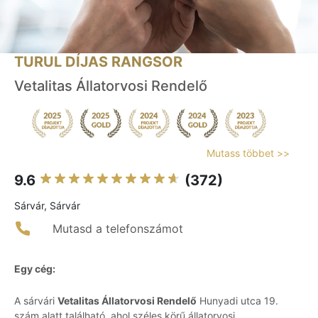
TURUL DÍJAS RANGSOR
Vetalitas Állatorvosi Rendelő
Mutass többet >>
9.6
(372)
Sárvár, Sárvár
Mutasd a telefonszámot
Egy cég:
A sárvári
Vetalitas Állatorvosi Rendelő
Hunyadi utca 19.
szám alatt található, ahol széles körű állatorvosi