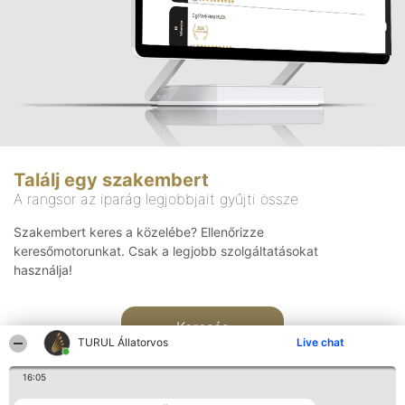
Találj egy szakembert
A rangsor az iparág legjobbjait gyűjti össze
Szakembert keres a közelébe? Ellenőrizze
keresőmotorunkat. Csak a legjobb szolgáltatásokat
használja!
Keresés
TURUL Állatorvos
Live chat
16:05