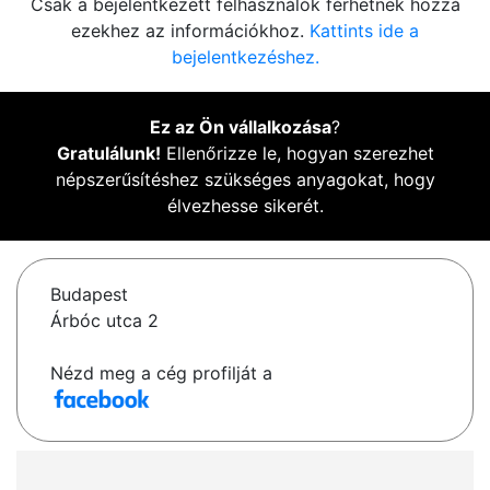
Csak a bejelentkezett felhasználók férhetnek hozzá
ezekhez az információkhoz.
Kattints ide a
bejelentkezéshez.
Ez az Ön vállalkozása
?
Gratulálunk!
Ellenőrizze le, hogyan szerezhet
népszerűsítéshez szükséges anyagokat, hogy
élvezhesse sikerét.
Budapest
Árbóc utca 2
Nézd meg a cég profilját a