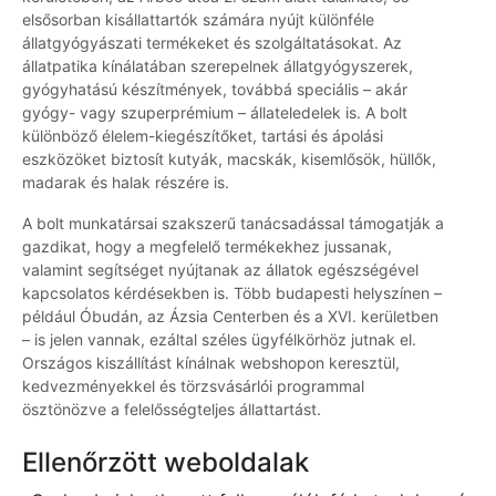
elsősorban kisállattartók számára nyújt különféle
állatgyógyászati termékeket és szolgáltatásokat. Az
állatpatika kínálatában szerepelnek állatgyógyszerek,
gyógyhatású készítmények, továbbá speciális – akár
gyógy- vagy szuperprémium – állateledelek is. A bolt
különböző élelem-kiegészítőket, tartási és ápolási
eszközöket biztosít kutyák, macskák, kisemlősök, hüllők,
madarak és halak részére is.
A bolt munkatársai szakszerű tanácsadással támogatják a
gazdikat, hogy a megfelelő termékekhez jussanak,
valamint segítséget nyújtanak az állatok egészségével
kapcsolatos kérdésekben is. Több budapesti helyszínen –
például Óbudán, az Ázsia Centerben és a XVI. kerületben
– is jelen vannak, ezáltal széles ügyfélkörhöz jutnak el.
Országos kiszállítást kínálnak webshopon keresztül,
kedvezményekkel és törzsvásárlói programmal
ösztönözve a felelősségteljes állattartást.
Ellenőrzött weboldalak