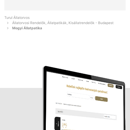
Turul Állatorvos
Állatorvosi Rendelők, Állatpatikák, Kisállatrendelők - Budapest
Mogyi Állatpatika