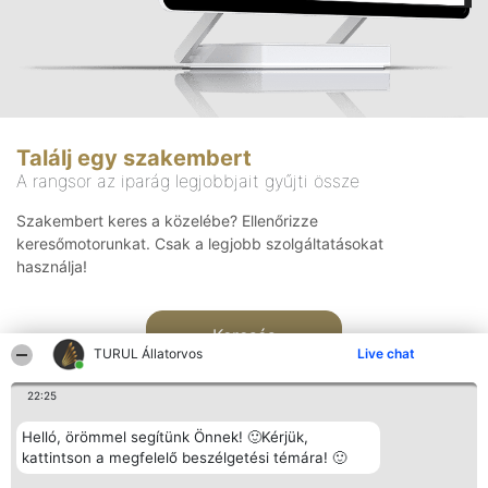
Találj egy szakembert
A rangsor az iparág legjobbjait gyűjti össze
Szakembert keres a közelébe? Ellenőrizze
keresőmotorunkat. Csak a legjobb szolgáltatásokat
használja!
Keresés
TURUL Állatorvos
Live chat
22:25
Helló, örömmel segítünk Önnek! 🙂Kérjük,
kattintson a megfelelő beszélgetési témára! 🙂