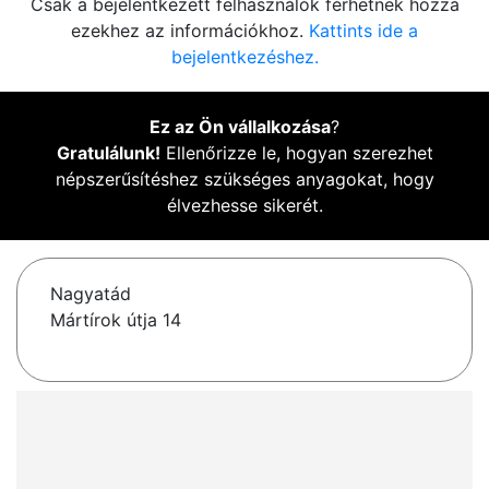
Csak a bejelentkezett felhasználók férhetnek hozzá
ezekhez az információkhoz.
Kattints ide a
bejelentkezéshez.
Ez az Ön vállalkozása
?
Gratulálunk!
Ellenőrizze le, hogyan szerezhet
népszerűsítéshez szükséges anyagokat, hogy
élvezhesse sikerét.
Nagyatád
Mártírok útja 14