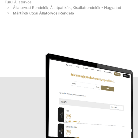
Turul Állatorvos
Állatorvosi Rendelők, Állatpatikák, Kisállatrendelők - Nagyatád
Mártírok utcai Állatorvosi Rendelő