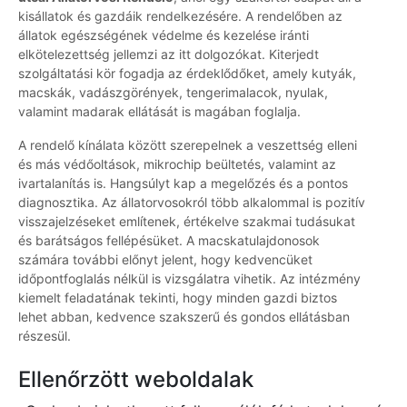
kisállatok és gazdáik rendelkezésére. A rendelőben az
állatok egészségének védelme és kezelése iránti
elkötelezettség jellemzi az itt dolgozókat. Kiterjedt
szolgáltatási kör fogadja az érdeklődőket, amely kutyák,
macskák, vadászgörények, tengerimalacok, nyulak,
valamint madarak ellátását is magában foglalja.
A rendelő kínálata között szerepelnek a veszettség elleni
és más védőoltások, mikrochip beültetés, valamint az
ivartalanítás is. Hangsúlyt kap a megelőzés és a pontos
diagnosztika. Az állatorvosokról több alkalommal is pozitív
visszajelzéseket említenek, értékelve szakmai tudásukat
és barátságos fellépésüket. A macskatulajdonosok
számára további előnyt jelent, hogy kedvencüket
időpontfoglalás nélkül is vizsgálatra vihetik. Az intézmény
kiemelt feladatának tekinti, hogy minden gazdi biztos
lehet abban, kedvence szakszerű és gondos ellátásban
részesül.
Ellenőrzött weboldalak