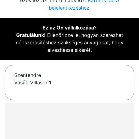
ezekhez az információkhoz.
Kattints ide a
bejelentkezéshez.
Ez az Ön vállalkozása
?
Gratulálunk!
Ellenőrizze le, hogyan szerezhet
népszerűsítéshez szükséges anyagokat, hogy
élvezhesse sikerét.
Szentendre
Vasúti Villasor 1