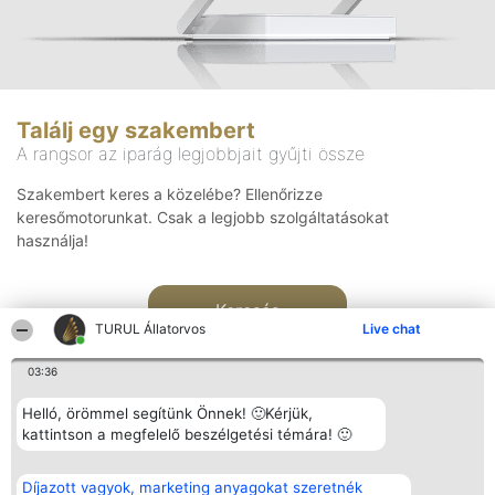
Találj egy szakembert
A rangsor az iparág legjobbjait gyűjti össze
Szakembert keres a közelébe? Ellenőrizze
keresőmotorunkat. Csak a legjobb szolgáltatásokat
használja!
Keresés
TURUL Állatorvos
Live chat
03:36
Helló, örömmel segítünk Önnek! 🙂Kérjük,
kattintson a megfelelő beszélgetési témára! 🙂
Rangsorszervező
Népszavazás
Elérhetőség
Díjazott vagyok, marketing anyagokat szeretnék
SC Beautiful Company S.R.L.
Nyertesek
Elérhetőség