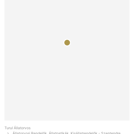
Turul Állatorvos
Állatorvosi Rendelők, Állatpatikák, Kisállatrendelők - Szentendre