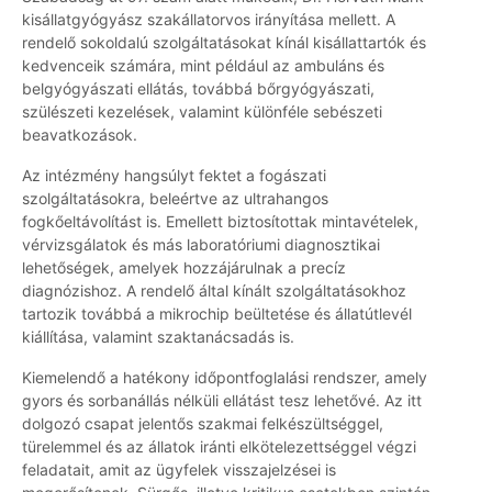
kisállatgyógyász szakállatorvos irányítása mellett. A
rendelő sokoldalú szolgáltatásokat kínál kisállattartók és
kedvenceik számára, mint például az ambuláns és
belgyógyászati ellátás, továbbá bőrgyógyászati,
szülészeti kezelések, valamint különféle sebészeti
beavatkozások.
Az intézmény hangsúlyt fektet a fogászati
szolgáltatásokra, beleértve az ultrahangos
fogkőeltávolítást is. Emellett biztosítottak mintavételek,
vérvizsgálatok és más laboratóriumi diagnosztikai
lehetőségek, amelyek hozzájárulnak a precíz
diagnózishoz. A rendelő által kínált szolgáltatásokhoz
tartozik továbbá a mikrochip beültetése és állatútlevél
kiállítása, valamint szaktanácsadás is.
Kiemelendő a hatékony időpontfoglalási rendszer, amely
gyors és sorbanállás nélküli ellátást tesz lehetővé. Az itt
dolgozó csapat jelentős szakmai felkészültséggel,
türelemmel és az állatok iránti elkötelezettséggel végzi
feladatait, amit az ügyfelek visszajelzései is