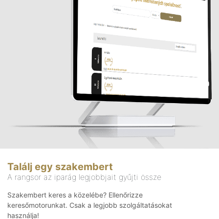
Találj egy szakembert
A rangsor az iparág legjobbjait gyűjti össze
Szakembert keres a közelébe? Ellenőrizze
keresőmotorunkat. Csak a legjobb szolgáltatásokat
használja!