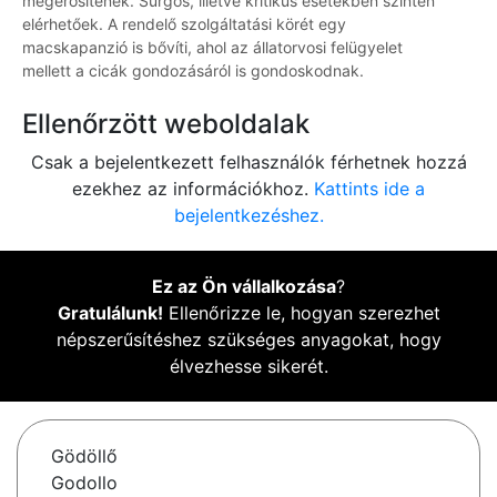
megerősítenek. Sürgős, illetve kritikus esetekben szintén
elérhetőek. A rendelő szolgáltatási körét egy
macskapanzió is bővíti, ahol az állatorvosi felügyelet
mellett a cicák gondozásáról is gondoskodnak.
Ellenőrzött weboldalak
Csak a bejelentkezett felhasználók férhetnek hozzá
ezekhez az információkhoz.
Kattints ide a
bejelentkezéshez.
Ez az Ön vállalkozása
?
Gratulálunk!
Ellenőrizze le, hogyan szerezhet
népszerűsítéshez szükséges anyagokat, hogy
élvezhesse sikerét.
Gödöllő
Godollo