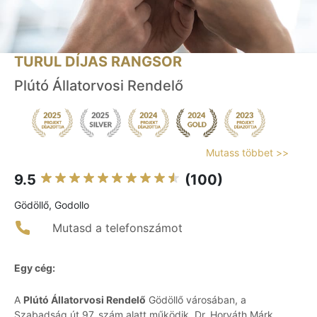
TURUL DÍJAS RANGSOR
Plútó Állatorvosi Rendelő
Mutass többet >>
9.5
(100)
Gödöllő, Godollo
Mutasd a telefonszámot
Egy cég:
A
Plútó Állatorvosi Rendelő
Gödöllő városában, a
Szabadság út 97. szám alatt működik, Dr. Horváth Márk