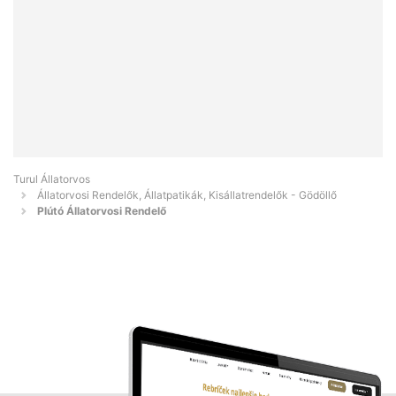
Turul Állatorvos
Állatorvosi Rendelők, Állatpatikák, Kisállatrendelők - Gödöllő
Plútó Állatorvosi Rendelő