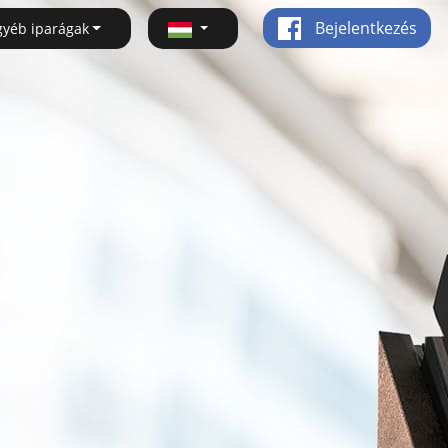
Bejelentkezés
gyéb iparágak