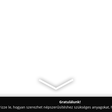
Gratulálunk!
rizze le, hogyan szerezhet népszerűsítéshez szükséges anyagokat, h