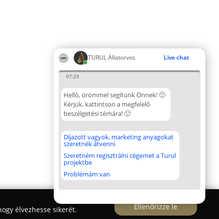
TURUL Állatorvos
Live chat
07:29
Helló, örömmel segítünk Önnek! 🙂
Kérjük, kattintson a megfelelő
beszélgetési témára! 🙂
Díjazott vagyok, marketing anyagokat
szeretnék átvenni
Szeretném regisztrálni cégemet a Turul
projektbe
Problémám van
Ellenőrizze le
ogy élvezhesse sikerét.