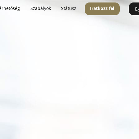
érhetőség
Szabályok
Státusz
Iratkozz fel
E