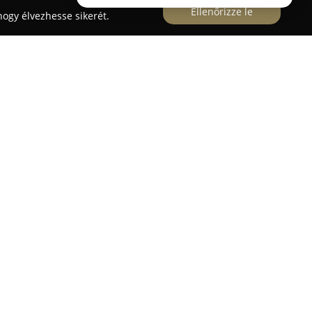
Ellenőrizze le
ogy élvezhesse sikerét.
trum
Nyíregyházán helyezkedik el, ahol modern és
atja a kisállatok egészségének megőrzését. Az
tméteres létesítménye két különálló vizsgálóval,
mint fejlett röntgen és ultrahang diagnosztikai
e, amelyek segítik a pontos diagnózis és hatékony
alt szakemberekből áll, akik elkötelezettek a
as színvonalú gondoskodás iránt. Szolgáltatási
állatorvosi vizsgálatok, védőoltások és különféle
ve az ivartalanítást és a császármetszést is.