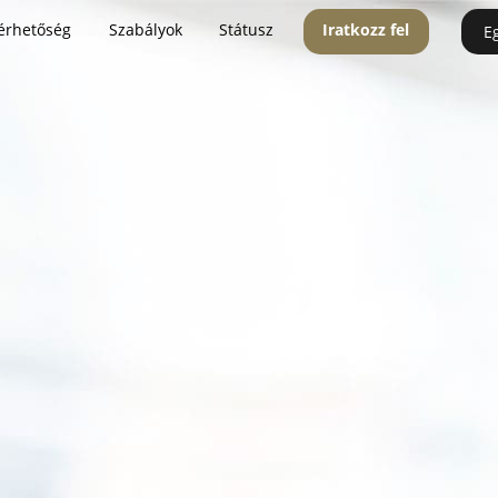
érhetőség
Szabályok
Státusz
Iratkozz fel
E