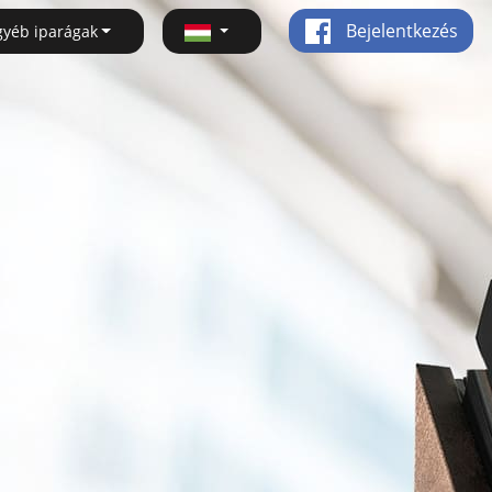
Bejelentkezés
gyéb iparágak