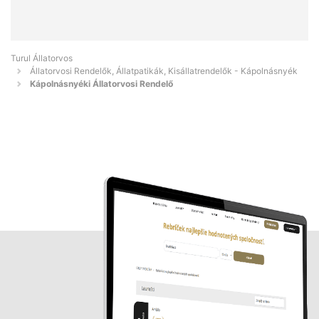
Turul Állatorvos
Állatorvosi Rendelők, Állatpatikák, Kisállatrendelők - Kápolnásnyék
Kápolnásnyéki Állatorvosi Rendelő