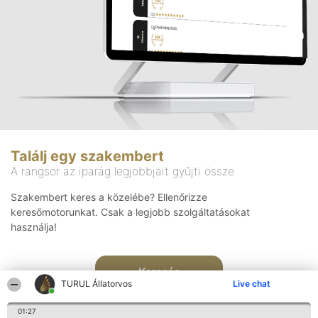
Találj egy szakembert
A rangsor az iparág legjobbjait gyűjti össze
Szakembert keres a közelébe? Ellenőrizze
keresőmotorunkat. Csak a legjobb szolgáltatásokat
használja!
Keresés
TURUL Állatorvos
Live chat
01:27