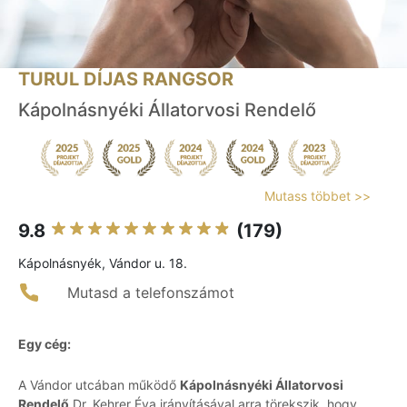
TURUL DÍJAS RANGSOR
Kápolnásnyéki Állatorvosi Rendelő
Mutass többet >>
9.8
(179)
Kápolnásnyék, Vándor u. 18.
Mutasd a telefonszámot
Egy cég:
A Vándor utcában működő
Kápolnásnyéki Állatorvosi
Rendelő
Dr. Kehrer Éva irányításával arra törekszik, hogy