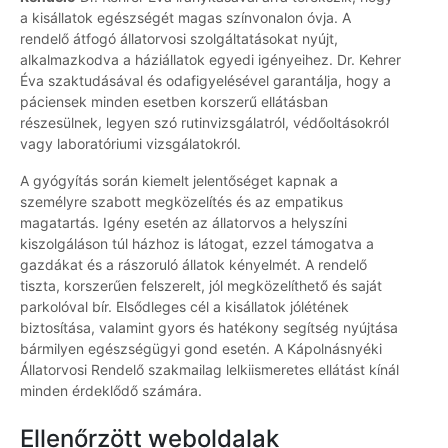
a kisállatok egészségét magas színvonalon óvja. A
rendelő átfogó állatorvosi szolgáltatásokat nyújt,
alkalmazkodva a háziállatok egyedi igényeihez. Dr. Kehrer
Éva szaktudásával és odafigyelésével garantálja, hogy a
páciensek minden esetben korszerű ellátásban
részesülnek, legyen szó rutinvizsgálatról, védőoltásokról
vagy laboratóriumi vizsgálatokról.
A gyógyítás során kiemelt jelentőséget kapnak a
személyre szabott megközelítés és az empatikus
magatartás. Igény esetén az állatorvos a helyszíni
kiszolgáláson túl házhoz is látogat, ezzel támogatva a
gazdákat és a rászoruló állatok kényelmét. A rendelő
tiszta, korszerűen felszerelt, jól megközelíthető és saját
parkolóval bír. Elsődleges cél a kisállatok jólétének
biztosítása, valamint gyors és hatékony segítség nyújtása
bármilyen egészségügyi gond esetén. A Kápolnásnyéki
Állatorvosi Rendelő szakmailag lelkiismeretes ellátást kínál
minden érdeklődő számára.
Ellenőrzött weboldalak