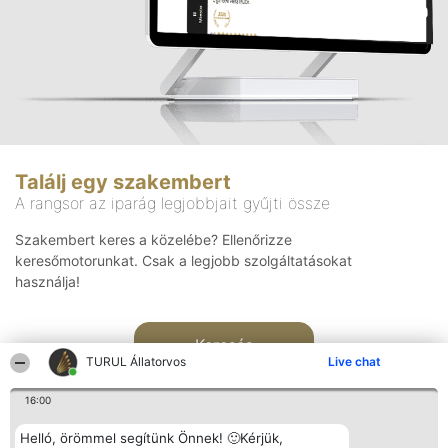
Találj egy szakembert
A rangsor az iparág legjobbjait gyűjti össze
Szakembert keres a közelébe? Ellenőrizze
keresőmotorunkat. Csak a legjobb szolgáltatásokat
használja!
Keresés
TURUL Állatorvos
Live chat
16:00
Helló, örömmel segítünk Önnek! 🙂Kérjük,