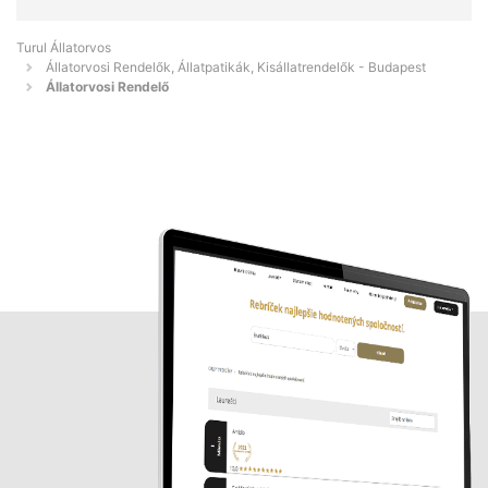
Turul Állatorvos
Állatorvosi Rendelők, Állatpatikák, Kisállatrendelők - Budapest
Állatorvosi Rendelő