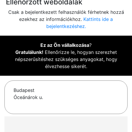
Ellenőrzött weboldalak
Csak a bejelentkezett felhasználók férhetnek hozzá
ezekhez az információkhoz.
Kattints ide a
bejelentkezéshez.
Ez az Ön vállalkozása
?
Gratulálunk!
Ellenőrizze le, hogyan szerezhet
népszerűsítéshez szükséges anyagokat, hogy
élvezhesse sikerét.
Budapest
Óceánárok u.