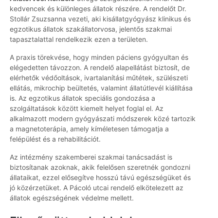
kedvencek és különleges állatok részére. A rendelőt Dr.
Stollár Zsuzsanna vezeti, aki kisállatgyógyász klinikus és
egzotikus állatok szakállatorvosa, jelentős szakmai
tapasztalattal rendelkezik ezen a területen.
A praxis törekvése, hogy minden páciens gyógyultan és
elégedetten távozzon. A rendelő alapellátást biztosít, de
elérhetők védőoltások, ivartalanítási műtétek, szülészeti
ellátás, mikrochip beültetés, valamint állatútlevél kiállítása
is. Az egzotikus állatok speciális gondozása a
szolgáltatások között kiemelt helyet foglal el. Az
alkalmazott modern gyógyászati módszerek közé tartozik
a magnetoterápia, amely kíméletesen támogatja a
felépülést és a rehabilitációt.
Az intézmény szakemberei szakmai tanácsadást is
biztosítanak azoknak, akik felelősen szeretnék gondozni
állataikat, ezzel elősegítve hosszú távú egészségüket és
jó közérzetüket. A Pácoló utcai rendelő elkötelezett az
állatok egészségének védelme mellett.