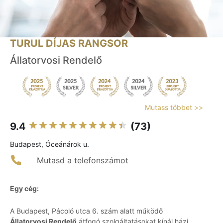
TURUL DÍJAS RANGSOR
Állatorvosi Rendelő
Mutass többet >>
9.4
(73)
Budapest, Óceánárok u.
Mutasd a telefonszámot
Egy cég:
A Budapest, Pácoló utca 6. szám alatt működő
Állatorvosi Rendelő
átfogó szolgáltatásokat kínál házi