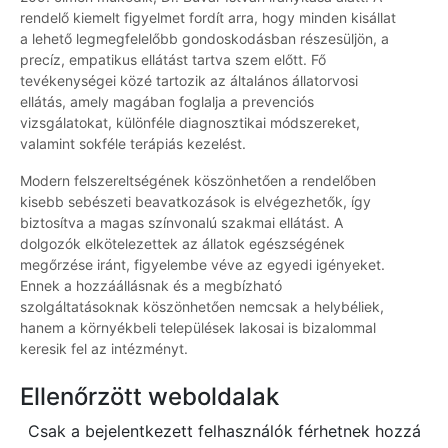
rendelő kiemelt figyelmet fordít arra, hogy minden kisállat
a lehető legmegfelelőbb gondoskodásban részesüljön, a
precíz, empatikus ellátást tartva szem előtt. Fő
tevékenységei közé tartozik az általános állatorvosi
ellátás, amely magában foglalja a prevenciós
vizsgálatokat, különféle diagnosztikai módszereket,
valamint sokféle terápiás kezelést.
Modern felszereltségének köszönhetően a rendelőben
kisebb sebészeti beavatkozások is elvégezhetők, így
biztosítva a magas színvonalú szakmai ellátást. A
dolgozók elkötelezettek az állatok egészségének
megőrzése iránt, figyelembe véve az egyedi igényeket.
Ennek a hozzáállásnak és a megbízható
szolgáltatásoknak köszönhetően nemcsak a helybéliek,
hanem a környékbeli települések lakosai is bizalommal
keresik fel az intézményt.
Ellenőrzött weboldalak
Csak a bejelentkezett felhasználók férhetnek hozzá