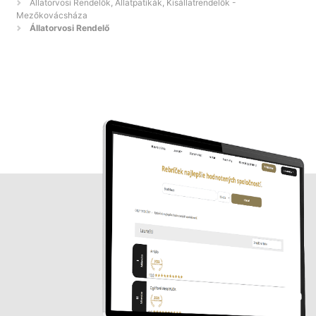
Állatorvosi Rendelők, Állatpatikák, Kisállatrendelők -
Mezőkovácsháza
Állatorvosi Rendelő