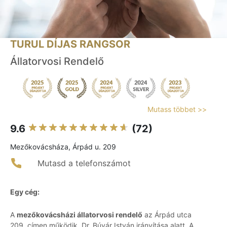
TURUL DÍJAS RANGSOR
Állatorvosi Rendelő
Mutass többet >>
9.6
(72)
Mezőkovácsháza, Árpád u. 209
Mutasd a telefonszámot
Egy cég:
A
mezőkovácsházi állatorvosi rendelő
az Árpád utca
209. címen működik, Dr. Búvár István irányítása alatt. A