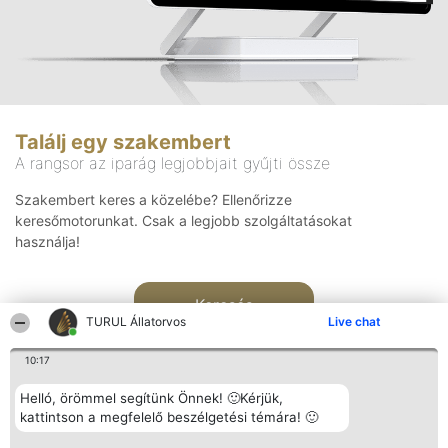
Találj egy szakembert
A rangsor az iparág legjobbjait gyűjti össze
Szakembert keres a közelébe? Ellenőrizze
keresőmotorunkat. Csak a legjobb szolgáltatásokat
használja!
Keresés
TURUL Állatorvos
Live chat
10:17
Helló, örömmel segítünk Önnek! 🙂Kérjük,
kattintson a megfelelő beszélgetési témára! 🙂