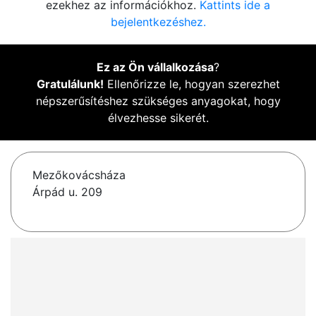
ezekhez az információkhoz.
Kattints ide a
bejelentkezéshez.
Ez az Ön vállalkozása
?
Gratulálunk!
Ellenőrizze le, hogyan szerezhet
népszerűsítéshez szükséges anyagokat, hogy
élvezhesse sikerét.
Mezőkovácsháza
Árpád u. 209