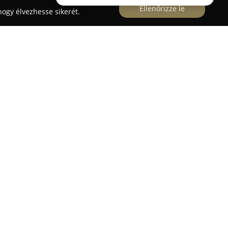
Ellenőrizze le
ogy élvezhesse sikerét.
jes körű állatorvosi szolgáltatásokat biztosít
evékenységei közé tartozik az általános
sa, microchip beültetés, valamint kisállat útlevél
agnosztikai eszközökkel, például röntgennel és
 teszik a pontos kórmegállapítást. Az elérhető
 ultrahangos fogkőeltávolítás, különféle műtéti
talanítás.
endelkezik olyan speciális területeken is, mint a
 a vesebetegségek kezelése, illetve az egzotikus
-Vet Kft csapatát szakképzett kisállatgyógyász