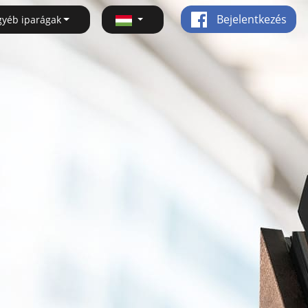
Bejelentkezés
gyéb iparágak