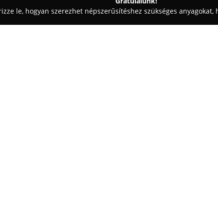
Gratulálunk!
rizze le, hogyan szerezhet népszerűsítéshez szükséges anyagokat, h
ák, Kisállatrendelők - Törökbálint
Vahúr-Vet Kft
Egy cég:
Vahúr-Vet Kft
Törökbálinton tel
kisállatok részére. A rendelő t
betegellátás, védőoltások beadá
ügyintézés. Fel van szerelve di
ultrahanggal, amelyek lehetővé
szolgáltatások részét képezi az
beavatkozások, valamint az ivar
A vállalat nagy tapasztalattal r
bőrgyógyászat, az allergológia,
állatok orvosi ellátása. A Vahúr