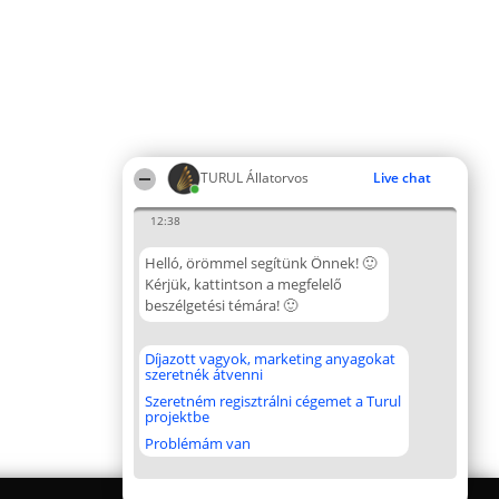
TURUL Állatorvos
Live chat
12:38
Helló, örömmel segítünk Önnek! 🙂
Kérjük, kattintson a megfelelő
beszélgetési témára! 🙂
Díjazott vagyok, marketing anyagokat
szeretnék átvenni
Szeretném regisztrálni cégemet a Turul
projektbe
Problémám van