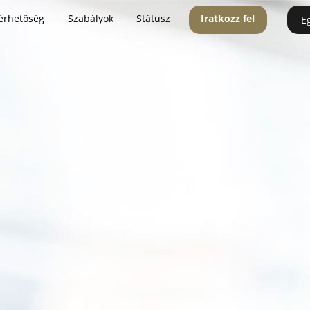
érhetőség
Szabályok
Státusz
Iratkozz fel
E