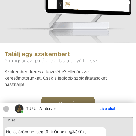
Találj egy szakembert
A rangsor az iparág legjobbjait gyűjti össze
Szakembert keres a közelébe? Ellenőrizze
keresőmotorunkat. Csak a legjobb szolgáltatásokat
használja!
Keresés
TURUL Állatorvos
Live chat
11:36
Helló, örömmel segítünk Önnek! 🙂Kérjük,