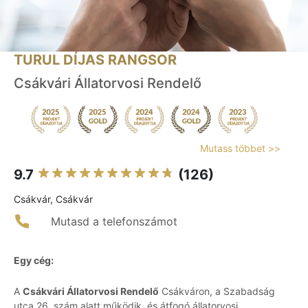
TURUL DÍJAS RANGSOR
Csákvári Állatorvosi Rendelő
Mutass többet >>
9.7
(126)
Csákvár, Csákvár
Mutasd a telefonszámot
Egy cég:
A
Csákvári Állatorvosi Rendelő
Csákváron, a Szabadság
utca 26. szám alatt működik, és átfogó állatorvosi