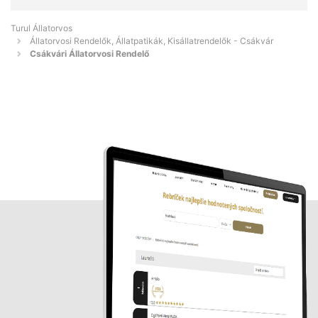
Turul Állatorvos
Állatorvosi Rendelők, Állatpatikák, Kisállatrendelők - Csákvár
Csákvári Állatorvosi Rendelő