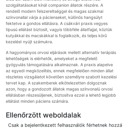
szolgáltatásokat kínál companion állatok részére. A
rendelő modern felszereltséggel és magas szakmai
színvonallal várja a pácienseket, különös hangsúlyt
fektetve a gondos ellátásra. A csákvári praxis vegyes
típusú ellátást biztosít, vagyis többféle állatfajjal, köztük
kutyákkal és macskákkal is foglalkozik, és teljes körű
kezelést nyújt számukra.
A hagyományos orvosi eljárások mellett alternatív terápiás
lehetőségek is elérhetők, amelyeket a megfelelő
gyógyulás támogatására alkalmaznak. A praxis alapelve
az egyedi megközelítés, ennek megfelelően minden állat
részletes vizsgálatot követően személyre szabott kezelési
tervet kap. A szakemberek elkötelezetten dolgoznak
azon, hogy a gondozott állatok magas színvonalú orvosi
ellátásban részesüljenek, biztosítva ezzel a lehető legjobb
ellátást minden páciens számára.
Ellenőrzött weboldalak
Csak a bejelentkezett felhasználók férhetnek hozzá