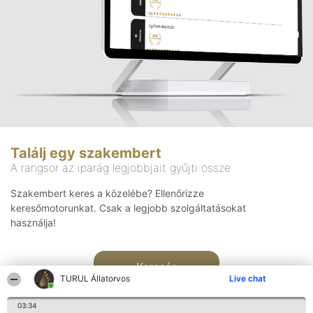
Találj egy szakembert
A rangsor az iparág legjobbjait gyűjti össze
Szakembert keres a közelébe? Ellenőrizze
keresőmotorunkat. Csak a legjobb szolgáltatásokat
használja!
Keresés
TURUL Állatorvos
Live chat
03:34