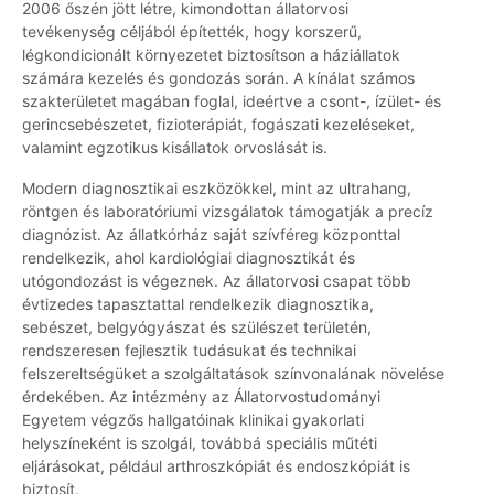
2006 őszén jött létre, kimondottan állatorvosi
tevékenység céljából építették, hogy korszerű,
légkondicionált környezetet biztosítson a háziállatok
számára kezelés és gondozás során. A kínálat számos
szakterületet magában foglal, ideértve a csont-, ízület- és
gerincsebészetet, fizioterápiát, fogászati kezeléseket,
valamint egzotikus kisállatok orvoslását is.
Modern diagnosztikai eszközökkel, mint az ultrahang,
röntgen és laboratóriumi vizsgálatok támogatják a precíz
diagnózist. Az állatkórház saját szívféreg központtal
rendelkezik, ahol kardiológiai diagnosztikát és
utógondozást is végeznek. Az állatorvosi csapat több
évtizedes tapasztattal rendelkezik diagnosztika,
sebészet, belgyógyászat és szülészet területén,
rendszeresen fejlesztik tudásukat és technikai
felszereltségüket a szolgáltatások színvonalának növelése
érdekében. Az intézmény az Állatorvostudományi
Egyetem végzős hallgatóinak klinikai gyakorlati
helyszíneként is szolgál, továbbá speciális műtéti
eljárásokat, például arthroszkópiát és endoszkópiát is
biztosít.