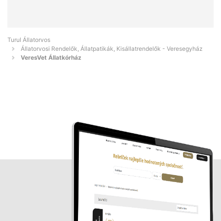
Turul Állatorvos
Állatorvosi Rendelők, Állatpatikák, Kisállatrendelők - Veresegyház
VeresVet Állatkórház