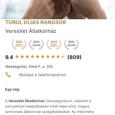
TURUL DÍJAS RANGSOR
VeresVet Állatkórház
9.4
(809)
Veresegyház, Erkel F. u. 3/G.
Mutasd a telefonszámot
Egy cég:
A
VeresVet Állatkórház
Veresegyházon, valamint a
környékbeli településeken kínál teljes körű, magas
színvonalú állatorvosi szolgáltatásokat. Az intézmény