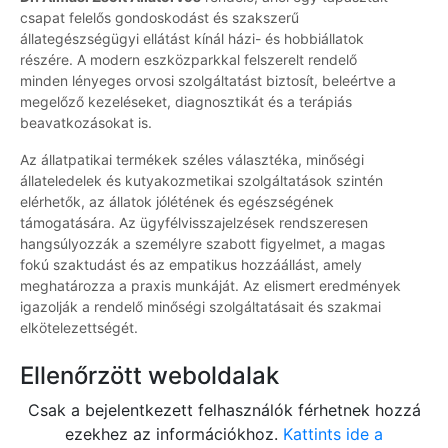
csapat felelős gondoskodást és szakszerű
állategészségügyi ellátást kínál házi- és hobbiállatok
részére. A modern eszközparkkal felszerelt rendelő
minden lényeges orvosi szolgáltatást biztosít, beleértve a
megelőző kezeléseket, diagnosztikát és a terápiás
beavatkozásokat is.
Az állatpatikai termékek széles választéka, minőségi
állateledelek és kutyakozmetikai szolgáltatások szintén
elérhetők, az állatok jólétének és egészségének
támogatására. Az ügyfélvisszajelzések rendszeresen
hangsúlyozzák a személyre szabott figyelmet, a magas
fokú szaktudást és az empatikus hozzáállást, amely
meghatározza a praxis munkáját. Az elismert eredmények
igazolják a rendelő minőségi szolgáltatásait és szakmai
elkötelezettségét.
Ellenőrzött weboldalak
Csak a bejelentkezett felhasználók férhetnek hozzá
ezekhez az információkhoz.
Kattints ide a