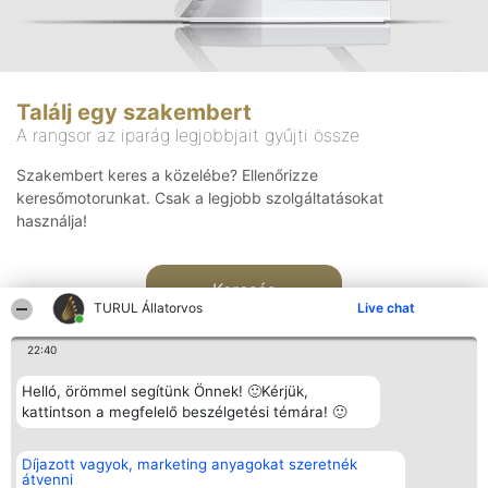
Találj egy szakembert
A rangsor az iparág legjobbjait gyűjti össze
Szakembert keres a közelébe? Ellenőrizze
keresőmotorunkat. Csak a legjobb szolgáltatásokat
használja!
Keresés
TURUL Állatorvos
Live chat
22:40
Helló, örömmel segítünk Önnek! 🙂Kérjük,
kattintson a megfelelő beszélgetési témára! 🙂
Rangsorszervező
Népszavazás
Elérhetőség
Díjazott vagyok, marketing anyagokat szeretnék
SC Beautiful Company S.R.L.
Nyertesek
Elérhetőség
átvenni
Bulevardul Aleea Timișul De
Az összes