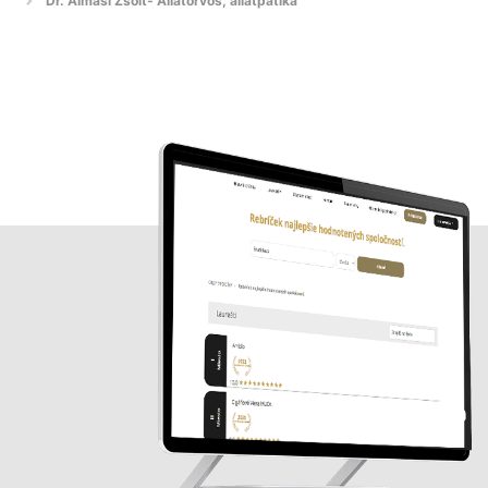
Dr. Almási Zsolt- Állatorvos, állatpatika