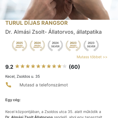
TURUL DÍJAS RANGSOR
Dr. Almási Zsolt- Állatorvos, állatpatika
Mutass többet >>
9.2
(60)
Kecel, Zsoldos u. 35
Mutasd a telefonszámot
Egy cég:
Kecel központjában, a Zsoldos utca 35. alatt működik a
Dr. Almási Zsolt Állatorvos
rendelő, ahol egy tapasztalt