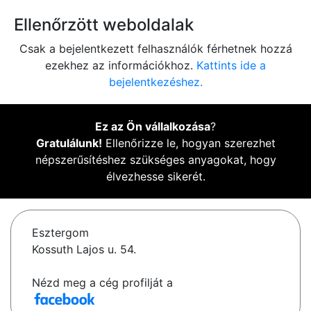
Ellenőrzött weboldalak
Csak a bejelentkezett felhasználók férhetnek hozzá
ezekhez az információkhoz.
Kattints ide a
bejelentkezéshez.
Ez az Ön vállalkozása
?
Gratulálunk!
Ellenőrizze le, hogyan szerezhet
népszerűsítéshez szükséges anyagokat, hogy
élvezhesse sikerét.
Esztergom
Kossuth Lajos u. 54.
Nézd meg a cég profilját a