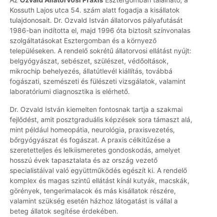
Kossuth Lajos utca 54. szám alatt fogadja a kisállatok
tulajdonosait. Dr. Ozvald István állatorvos pályafutását
1986-ban indította el, majd 1996 óta biztosít színvonalas
szolgáltatásokat Esztergomban és a környező
településeken. A rendelő sokrétű állatorvosi ellátást nyújt:
belgyógyászat, sebészet, szülészet, védőoltások,
mikrochip behelyezés, állatútlevél kiállítás, továbbá
fogászati, szemészeti és fülészeti vizsgálatok, valamint
laboratóriumi diagnosztika is elérhető.
Dr. Ozvald István kiemelten fontosnak tartja a szakmai
fejlődést, amit posztgraduális képzések sora támaszt alá,
mint például homeopátia, neurológia, praxisvezetés,
bőrgyógyászat és fogászat. A praxis célkitűzése a
szeretetteljes és lelkiismeretes gondoskodás, amelyet
hosszú évek tapasztalata és az ország vezető
specialistáival való együttműködés egészít ki. A rendelő
komplex és magas szintű ellátást kínál kutyák, macskák,
görények, tengerimalacok és más kisállatok részére,
valamint szükség esetén házhoz látogatást is vállal a
beteg állatok segítése érdekében.