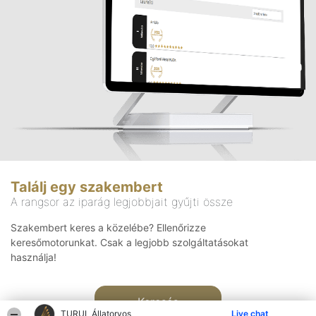
Találj egy szakembert
A rangsor az iparág legjobbjait gyűjti össze
Szakembert keres a közelébe? Ellenőrizze
keresőmotorunkat. Csak a legjobb szolgáltatásokat
használja!
Keresés
TURUL Állatorvos
Live chat