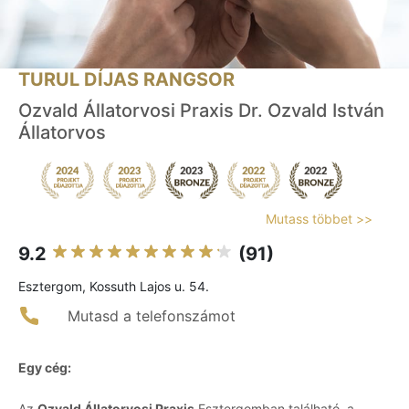
TURUL DÍJAS RANGSOR
Ozvald Állatorvosi Praxis Dr. Ozvald István
Állatorvos
Mutass többet >>
9.2
(91)
Esztergom, Kossuth Lajos u. 54.
Mutasd a telefonszámot
Egy cég:
Az
Ozvald Állatorvosi Praxis
Esztergomban található, a