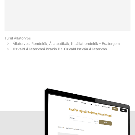
Turul Állatorvos
Állatorvosi Rendelők, Állatpatikák, Kisállatrendelők - Esztergom
Ozvald Állatorvosi Praxis Dr. Ozvald István Állatorvos