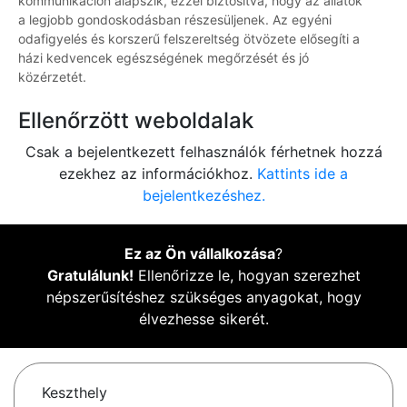
kommunikáción alapszik, ezzel biztosítva, hogy az állatok
a legjobb gondoskodásban részesüljenek. Az egyéni
odafigyelés és korszerű felszereltség ötvözete elősegíti a
házi kedvencek egészségének megőrzését és jó
közérzetét.
Ellenőrzött weboldalak
Csak a bejelentkezett felhasználók férhetnek hozzá
ezekhez az információkhoz.
Kattints ide a
bejelentkezéshez.
Ez az Ön vállalkozása
?
Gratulálunk!
Ellenőrizze le, hogyan szerezhet
népszerűsítéshez szükséges anyagokat, hogy
élvezhesse sikerét.
Keszthely