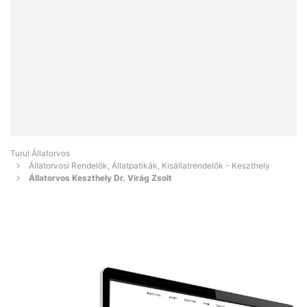
Turul Állatorvos
Állatorvosi Rendelők, Állatpatikák, Kisállatrendelők - Keszthely
Állatorvos Keszthely Dr. Virág Zsolt