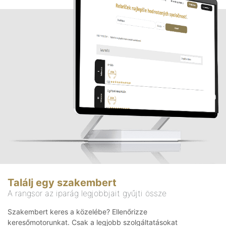
Találj egy szakembert
A rangsor az iparág legjobbjait gyűjti össze
Szakembert keres a közelébe? Ellenőrizze
keresőmotorunkat. Csak a legjobb szolgáltatásokat