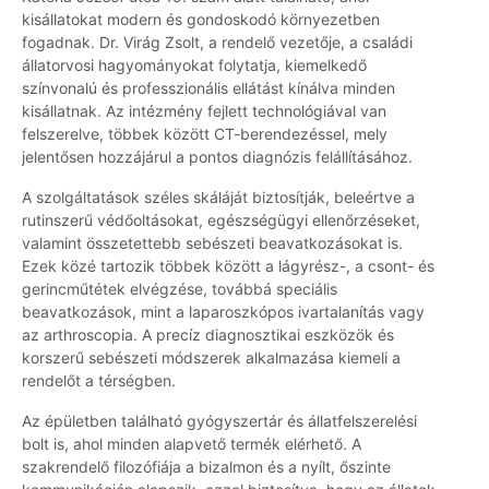
kisállatokat modern és gondoskodó környezetben
fogadnak. Dr. Virág Zsolt, a rendelő vezetője, a családi
állatorvosi hagyományokat folytatja, kiemelkedő
színvonalú és professzionális ellátást kínálva minden
kisállatnak. Az intézmény fejlett technológiával van
felszerelve, többek között CT-berendezéssel, mely
jelentősen hozzájárul a pontos diagnózis felállításához.
A szolgáltatások széles skáláját biztosítják, beleértve a
rutinszerű védőoltásokat, egészségügyi ellenőrzéseket,
valamint összetettebb sebészeti beavatkozásokat is.
Ezek közé tartozik többek között a lágyrész-, a csont- és
gerincműtétek elvégzése, továbbá speciális
beavatkozások, mint a laparoszkópos ivartalanítás vagy
az arthroscopia. A precíz diagnosztikai eszközök és
korszerű sebészeti módszerek alkalmazása kiemeli a
rendelőt a térségben.
Az épületben található gyógyszertár és állatfelszerelési
bolt is, ahol minden alapvető termék elérhető. A
szakrendelő filozófiája a bizalmon és a nyílt, őszinte