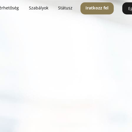
érhetőség
Szabályok
Státusz
Iratkozz fel
E