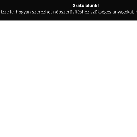
Gratulálunk!
rizze le, hogyan szerezhet népszerűsítéshez szükséges anyagokat, h
ák, Kisállatrendelők - Biatorbágy
Dr. Soós Ferenc Magánállator
Egy cég:
Biatorbágyon, a Gábor Áron u
rendelője, ahol házi kedvencek 
ellátásban részesülnek. Az éve
szerzett a környéken szakszerű
Mutass többet >>
köszönhetően.
A rendelőben általános állatorv
magukban foglalják a megelőzés
ezzel teljes körű egészségügyi 
tapasztalat és a páciensek irán