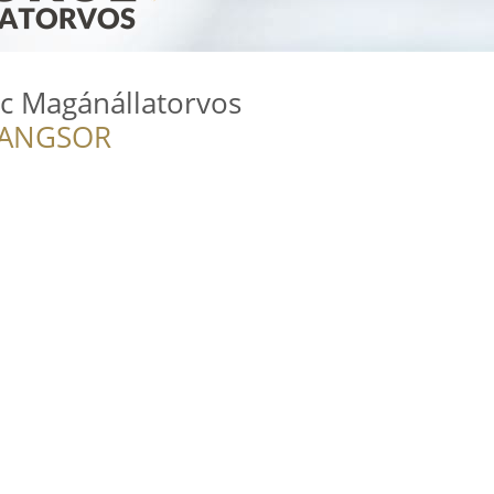
nc Magánállatorvos
RANGSOR