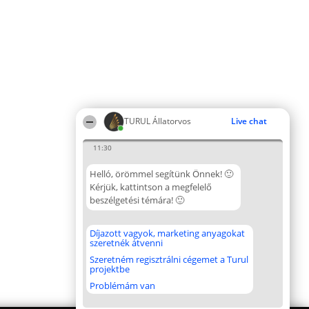
TURUL Állatorvos
Live chat
11:30
Helló, örömmel segítünk Önnek! 🙂
Kérjük, kattintson a megfelelő
beszélgetési témára! 🙂
Díjazott vagyok, marketing anyagokat
szeretnék átvenni
Szeretném regisztrálni cégemet a Turul
projektbe
Problémám van