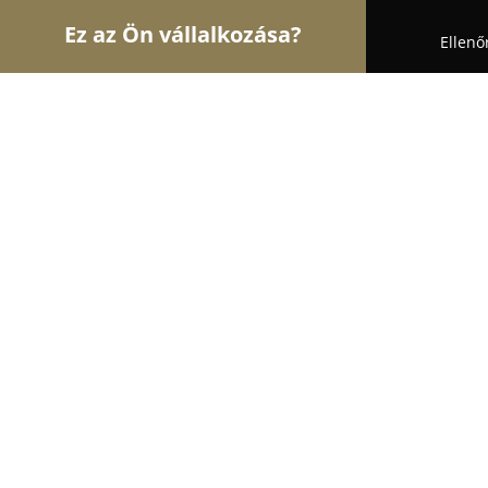
Ez az Ön vállalkozása?
Ellenő
Turul Állatorvos
Állatorvosi Rendelők, Állatpatik
Dr. Soós Ferenc Magánállatorvos
9.8
(532)
Biatorbágy, Biatorbágy
Mutasd a telefonszámot