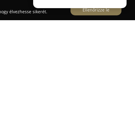
Ellenőrizze le
ogy élvezhesse sikerét.
vos
tcában működik
Dr. Soós Ferenc Magánállatorvos
és tulajdonosaik átfogó, professzionális
k során Dr. Soós Ferenc kimagasló hírnevet
, alapos és lelkiismeretes tevékenységének
osi szolgáltatásokat biztosítanak, amelyek
t, diagnosztizálást és a gyógyítást egyaránt,
felügyeletet nyújtva az állatok részére. A szakmai
ti empátia garantálja, hogy minden kisállat