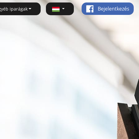
Bejelentkezés
gyéb iparágak