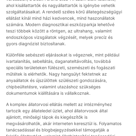
ahol kisállattartók és nagyállattartók is igénybe vehetik
szolgáltatásaikat. A rendelő széles körű állategészségügyi
ellátást kínál mind házi kedvencek, mind haszonállatok
számára. Modern diagnosztikai eszközparkja lehetővé
teszi többek között a röntgen, az ultrahang, valamint
endoszkópos vizsgálatok végzését, melyek precíz és
gyors diagnózist biztosítanak.
Különféle sebészeti eljárásokat is végeznek, mint például
ivartalanítás, sebellátás, daganateltávolítás, továbbá
speciális területeken fülészeti, szemészeti és fogászati
műtétek is elérhetők. Nagy hangsúlyt fektetnek az
anyaállatok és újszülöttek szülészeti gondozására,
chipbeültetésre, valamint utazáshoz szükséges
dokumentumok kiállítására is vállalkoznak.
A komplex állatorvosi ellátás mellett az intézményhez
tartozik egy állateledel üzlet, ahol állatorvosok által
ajánlott, minőségi tápok és kiegészítők is
megvásárolhatók, akár interneten keresztül is. Folyamatos
tanácsadással és blogbejegyzésekkel támogatják a