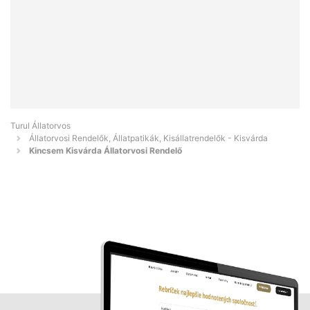
Turul Állatorvos
Állatorvosi Rendelők, Állatpatikák, Kisállatrendelők - Kisvárda
Kincsem Kisvárda Állatorvosi Rendelő