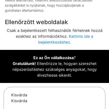
felelős állattartást, valamint állatbiztosítási tanácsadási
szolgáltatást is nyújtanak, hogy hozzájáruljanak a
gondtalan állattartáshoz.
Ellenőrzött weboldalak
Csak a bejelentkezett felhasználók férhetnek hozzá
ezekhez az információkhoz.
Kattints ide a
bejelentkezéshez.
Ez az Ön vállalkozása
?
Gratulálunk!
Ellenőrizze le, hogyan szerezhet
népszerűsítéshez szükséges anyagokat, hogy
élvezhesse sikerét.
Kisvárda
Kisvárda