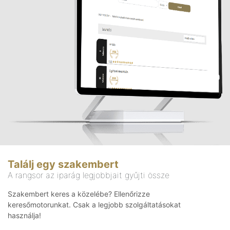
Találj egy szakembert
A rangsor az iparág legjobbjait gyűjti össze
Szakembert keres a közelébe? Ellenőrizze
keresőmotorunkat. Csak a legjobb szolgáltatásokat
használja!