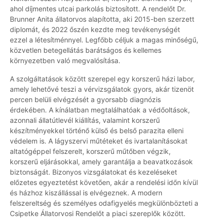
ahol díjmentes utcai parkolás biztosított. A rendelőt Dr.
Brunner Anita állatorvos alapította, aki 2015-ben szerzett
diplomát, és 2022 őszén kezdte meg tevékenységét
ezzel a létesítménnyel. Legfőbb céljuk a magas minőségű,
közvetlen betegellátás barátságos és kellemes
környezetben való megvalósítása.
A szolgáltatások között szerepel egy korszerű házi labor,
amely lehetővé teszi a vérvizsgálatok gyors, akár tizenöt
percen belüli elvégzését a gyorsabb diagnózis
érdekében. A kínálatban megtalálhatóak a védőoltások,
azonnali állatútlevél kiállítás, valamint korszerű
készítményekkel történő külső és belső parazita elleni
védelem is. A lágyszervi műtéteket és ivartalanításokat
altatógéppel felszerelt, korszerű műtőben végzik,
korszerű eljárásokkal, amely garantálja a beavatkozások
biztonságát. Bizonyos vizsgálatokat és kezeléseket
előzetes egyeztetést követően, akár a rendelési időn kívül
és házhoz kiszállással is elvégeznek. A modern
felszereltség és személyes odafigyelés megkülönbözteti a
Csipetke Állatorvosi Rendelőt a piaci szereplők között.