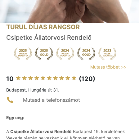
TURUL DÍJAS RANGSOR
Csipetke Állatorvosi Rendelő
Mutass többet >>
10
(120)
Budapest, Hungária út 31.
Mutasd a telefonszámot
Egy cég:
A
Csipetke Állatorvosi Rendelő
Budapest 19. kerületének
Wekerle részén helyezkedik el, könnyen elérhető helyen,