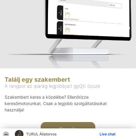
Találj egy szakembert
A rangsor az iparág legjobbjait gyűjti össze
Szakembert keres a közelébe? Ellenőrizze
keresőmotorunkat. Csak a legjobb szolgáltatásokat
használja!
Keresés
TURUL Állatorvos
Live chat