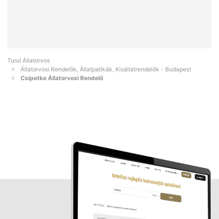
Turul Állatorvos
Állatorvosi Rendelők, Állatpatikák, Kisállatrendelők - Budapest
Csipetke Állatorvosi Rendelő