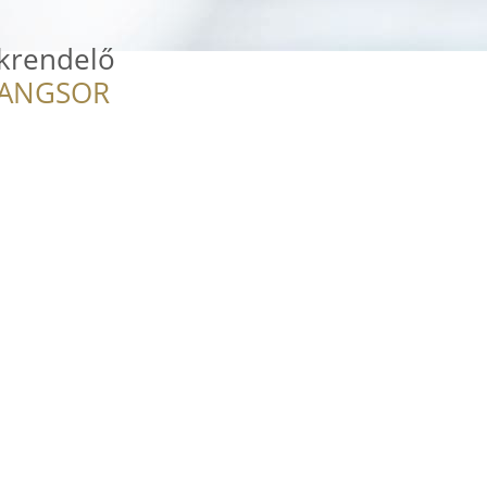
akrendelő
RANGSOR