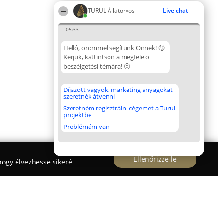
TURUL Állatorvos
Live chat
05:33
Helló, örömmel segítünk Önnek! 🙂
Kérjük, kattintson a megfelelő
beszélgetési témára! 🙂
Díjazott vagyok, marketing anyagokat
szeretnék átvenni
Szeretném regisztrálni cégemet a Turul
projektbe
Problémám van
Ellenőrizze le
ogy élvezhesse sikerét.