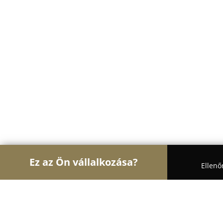
Ez az Ön vállalkozása?
Ellenő
Turul Állatorvos
Állatorvosi Rendelők, Állatpatik