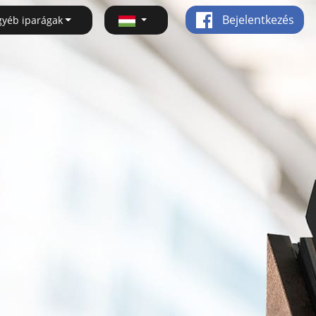
Bejelentkezés
gyéb iparágak