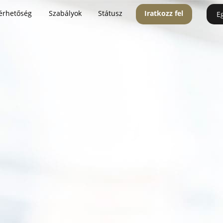
érhetőség
Szabályok
Státusz
Iratkozz fel
E