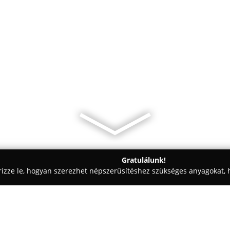
Gratulálunk!
rizze le, hogyan szerezhet népszerűsítéshez szükséges anyagokat, h
ák, Kisállatrendelők - Tatabánya
Állatorvosi Szakrendelő