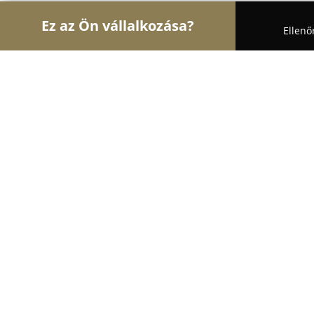
Ez az Ön vállalkozása?
Ellenő
Turul Állatorvos
Állatorvosi Rendelők, Állatpatik
Jászalsószentgyörgyi Állatorvosi Re
9.4
(121)
Jászalsószentgyörgy, Jászalsószentgyörgy
Mutasd a telefonszámot