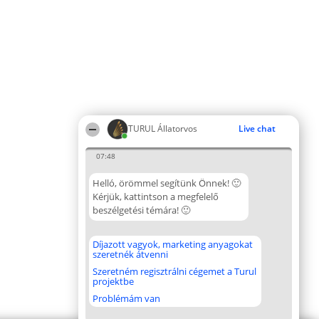
TURUL Állatorvos
Live chat
07:48
Helló, örömmel segítünk Önnek! 🙂
Kérjük, kattintson a megfelelő
beszélgetési témára! 🙂
Díjazott vagyok, marketing anyagokat
szeretnék átvenni
Szeretném regisztrálni cégemet a Turul
projektbe
Problémám van