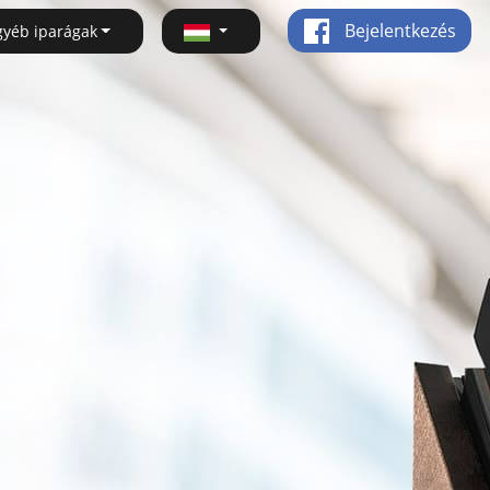
Bejelentkezés
gyéb iparágak