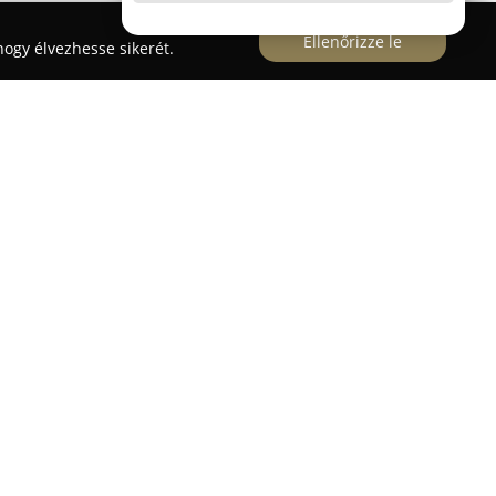
Ellenőrizze le
ogy élvezhesse sikerét.
Állatorvosi Rendelő
lésen működő
Jászalsószentgyörgyi Állatorvosi
ljes körű állategészségügyi szolgáltatásokat
szonállatoknak egyaránt. Az intézmény szakmai
zalókiné Dr. Petróczki Ildikó is erősíti;
tól kezdve a gyógykezelésig sokrétű szakértelmet
i palettáján megtalálható a betegek gyógyítása,
ltások, mikrochipes azonosítás és parazitaellenes
ek a gazdák felelős állattartásának támogatására,
rtókat.