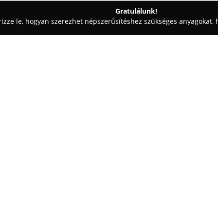
Gratulálunk!
rizze le, hogyan szerezhet népszerűsítéshez szükséges anyagokat, h
ák, Kisállatrendelők - Jászalsószentgyörgy
Jászalsószentgyörgyi 
ndelő
Egy cég:
A Jászalsószentgyörgy telepü
Rendelő
magas színvonalú és te
kínál házi kedvenceknek és ha
csapatát Dr. Husz Enikő Éva és S
Mutass többet >>
közreműködésükkel a prevenció
biztosítanak. A rendelő ellátás
sebészeti beavatkozások, védőo
kezelések is. Kiemelten figyeln
tanácsadással segítve az állatta