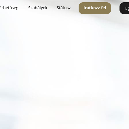
érhetőség
Szabályok
Státusz
Iratkozz fel
E