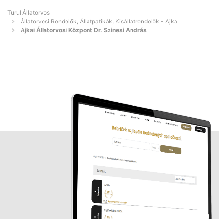
Turul Állatorvos
Állatorvosi Rendelők, Állatpatikák, Kisállatrendelők - Ajka
Ajkai Állatorvosi Központ Dr. Szinesi András