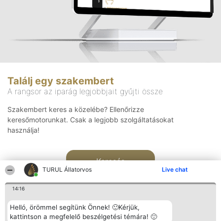
Találj egy szakembert
A rangsor az iparág legjobbjait gyűjti össze
Szakembert keres a közelébe? Ellenőrizze
keresőmotorunkat. Csak a legjobb szolgáltatásokat
használja!
Keresés
TURUL Állatorvos
Live chat
14:16
Helló, örömmel segítünk Önnek! 🙂Kérjük,
kattintson a megfelelő beszélgetési témára! 🙂