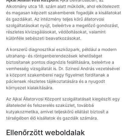
Alkotmány utca 18. szám alatt működik, ahol elkötelezett
és magasan képzett szakemberek fogadják a kisállatokat
és gazdáikat. Az intézmény teljes körű állatorvosi
szolgáltatásokat nyújt, beleértve a megelőző gondozást,
részletes kivizsgálásokat, védőoltásokat, valamint
különféle sebészeti beavatkozásokat.
A korszerű diagnosztikai eszközpark, például a modern
ultrahang- és röntgenberendezések lehetőséget
biztosítanak pontos diagnózis felállítására, beleértve a
vemhesség vizsgálatát is. Dr. Szinesi András vezetésével
a központ szakemberei nagy figyelmet fordítanak a
páciensek részletes tájékoztatására és a nyugodt
környezet kialakítására.
Az Ajkai Állatorvosi Központ szolgáltatásait kiegészíti egy
állateledel és felszerelés szaküzlet, továbbá
kutyakozmetika, amivel teljeskörű ellátást biztosít a
térségében élő kisállatok és gazdáik számára.
Ellenőrzött weboldalak