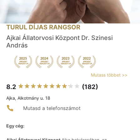
TURUL DÍJAS RANGSOR
Ajkai Állatorvosi Központ Dr. Szinesi
András
Mutass többet >>
8.2
(182)
Ajka, Alkotmány u. 18
Mutasd a telefonszámot
Egy cég:
Ajkai Állatorvosi Központ
Ajka belvárosában, az