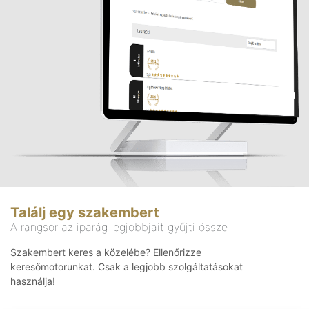
Találj egy szakembert
A rangsor az iparág legjobbjait gyűjti össze
Szakembert keres a közelébe? Ellenőrizze
keresőmotorunkat. Csak a legjobb szolgáltatásokat
használja!