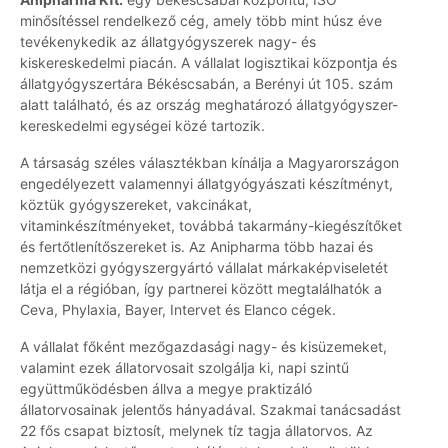
minősítéssel rendelkező cég, amely több mint húsz éve
tevékenykedik az állatgyógyszerek nagy- és
kiskereskedelmi piacán. A vállalat logisztikai központja és
állatgyógyszertára Békéscsabán, a Berényi út 105. szám
alatt található, és az ország meghatározó állatgyógyszer-
kereskedelmi egységei közé tartozik.
A társaság széles választékban kínálja a Magyarországon
engedélyezett valamennyi állatgyógyászati készítményt,
köztük gyógyszereket, vakcinákat,
vitaminkészítményeket, továbbá takarmány-kiegészítőket
és fertőtlenítőszereket is. Az Anipharma több hazai és
nemzetközi gyógyszergyártó vállalat márkaképviseletét
látja el a régióban, így partnerei között megtalálhatók a
Ceva, Phylaxia, Bayer, Intervet és Elanco cégek.
A vállalat főként mezőgazdasági nagy- és kisüzemeket,
valamint ezek állatorvosait szolgálja ki, napi szintű
együttműködésben állva a megye praktizáló
állatorvosainak jelentős hányadával. Szakmai tanácsadást
22 fős csapat biztosít, melynek tíz tagja állatorvos. Az