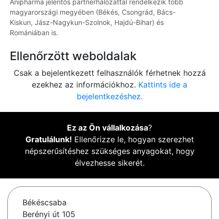
Anipharma jelentős partnerhálózattal rendelkezik több
magyarországi megyében (Békés, Csongrád, Bács-
Kiskun, Jász-Nagykun-Szolnok, Hajdú-Bihar) és
Romániában is.
Ellenőrzött weboldalak
Csak a bejelentkezett felhasználók férhetnek hozzá
ezekhez az információkhoz.
Kattints ide a
bejelentkezéshez.
Ez az Ön vállalkozása
?
Gratulálunk!
Ellenőrizze le, hogyan szerezhet
népszerűsítéshez szükséges anyagokat, hogy
élvezhesse sikerét.
Békéscsaba
Berényi út 105