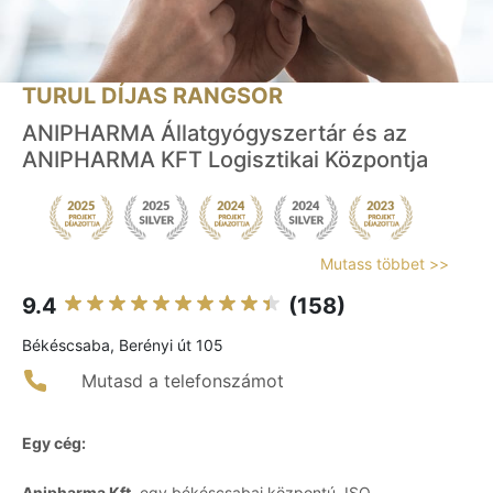
TURUL DÍJAS RANGSOR
ANIPHARMA Állatgyógyszertár és az
ANIPHARMA KFT Logisztikai Központja
Mutass többet >>
9.4
(158)
Békéscsaba, Berényi út 105
Mutasd a telefonszámot
Egy cég:
Anipharma Kft.
egy békéscsabai központú, ISO