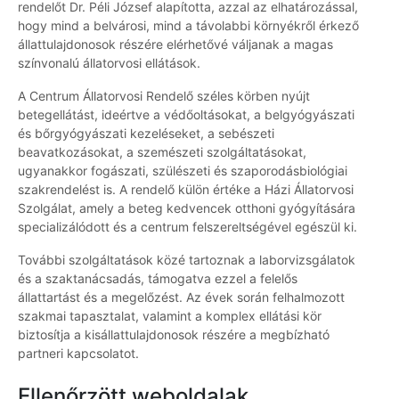
rendelőt Dr. Péli József alapította, azzal az elhatározással,
hogy mind a belvárosi, mind a távolabbi környékről érkező
állattulajdonosok részére elérhetővé váljanak a magas
színvonalú állatorvosi ellátások.
A Centrum Állatorvosi Rendelő széles körben nyújt
betegellátást, ideértve a védőoltásokat, a belgyógyászati
és bőrgyógyászati kezeléseket, a sebészeti
beavatkozásokat, a szemészeti szolgáltatásokat,
ugyanakkor fogászati, szülészeti és szaporodásbiológiai
szakrendelést is. A rendelő külön értéke a Házi Állatorvosi
Szolgálat, amely a beteg kedvencek otthoni gyógyítására
specializálódott és a centrum felszereltségével egészül ki.
További szolgáltatások közé tartoznak a laborvizsgálatok
és a szaktanácsadás, támogatva ezzel a felelős
állattartást és a megelőzést. Az évek során felhalmozott
szakmai tapasztalat, valamint a komplex ellátási kör
biztosítja a kisállattulajdonosok részére a megbízható
partneri kapcsolatot.
Ellenőrzött weboldalak