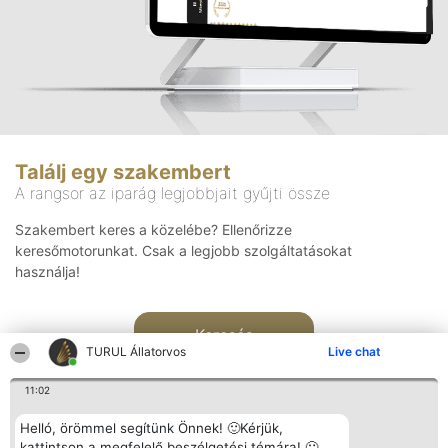
Találj egy szakembert
A rangsor az iparág legjobbjait gyűjti össze
Szakembert keres a közelébe? Ellenőrizze
keresőmotorunkat. Csak a legjobb szolgáltatásokat
használja!
Keresés
TURUL Állatorvos
Live chat
11:02
Helló, örömmel segítünk Önnek! 🙂Kérjük,
kattintson a megfelelő beszélgetési témára! 🙂