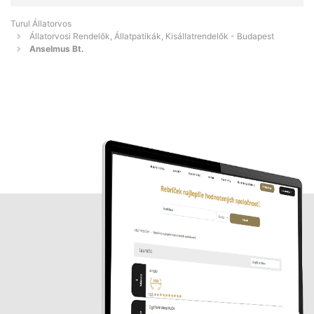
Turul Állatorvos
Állatorvosi Rendelők, Állatpatikák, Kisállatrendelők - Budapest
Anselmus Bt.