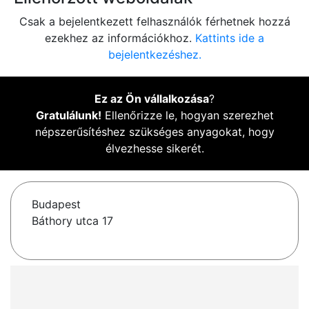
Csak a bejelentkezett felhasználók férhetnek hozzá
ezekhez az információkhoz.
Kattints ide a
bejelentkezéshez.
Ez az Ön vállalkozása
?
Gratulálunk!
Ellenőrizze le, hogyan szerezhet
népszerűsítéshez szükséges anyagokat, hogy
élvezhesse sikerét.
Budapest
Báthory utca 17