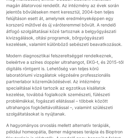
magán állatorvosi rendelőt. Az intézmény az évek során
jelentős bővüléseken ment keresztül, 2004-ben teljes
felújításon esett át, amelynek eredményeképpen egy
korszerű műtővel és új váróteremmel bővült. A rendelő
átfogó szolgáltatásai közé tartoznak a belgyógyászati
kivizsgálások, oltási programok, bőrgyógyászati
kezelések, valamint különböző sebészeti beavatkozások.
Modern diagnosztikai felszereltséggel rendelkeznek,
beleértve a színes doppler ultrahangot, EKG-t, és 2015-től
digitális röntgent is. Lehetőség van teljes körű
laboratóriumi vizsgálatok végzésére professzionális
partnerlabor közreműködésével. Az intézmény
specialitásai közé tartozik az egzotikus kisállatok
kezelése, továbbá foglalkozik szemészeti, fülészeti
problémákkal, fogászati ellátással – többek között
ultrahangos fogkőeltávolítással –, valamint szülészeti
szolgáltatásokat is nyújtanak.
A hagyományos orvoslás mellett alternatív terápiák,
például homeopátia, Bemer mágneses terápia és Bioptron