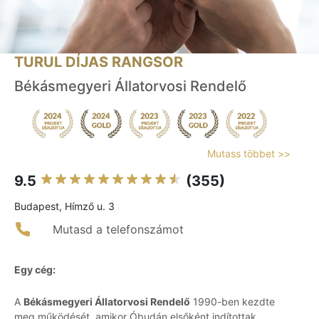
TURUL DÍJAS RANGSOR
Békásmegyeri Állatorvosi Rendelő
Mutass többet >>
9.5
(355)
Budapest, Hímző u. 3
Mutasd a telefonszámot
Egy cég:
A
Békásmegyeri Állatorvosi Rendelő
1990-ben kezdte
meg működését, amikor Óbudán elsőként indítottak