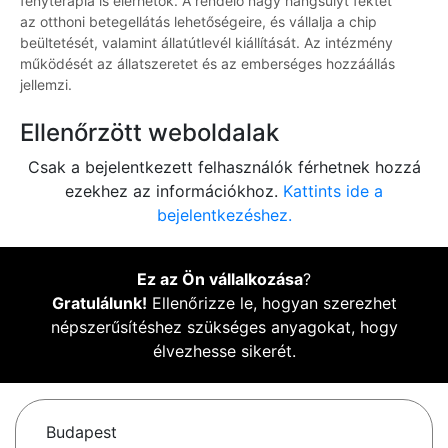
fényterápia is elérhetők. A rendelő nagy hangsúlyt fektet
az otthoni betegellátás lehetőségeire, és vállalja a chip
beültetését, valamint állatútlevél kiállítását. Az intézmény
működését az állatszeretet és az emberséges hozzáállás
jellemzi.
Ellenőrzött weboldalak
Csak a bejelentkezett felhasználók férhetnek hozzá
ezekhez az információkhoz.
Kattints ide a
bejelentkezéshez.
Ez az Ön vállalkozása
?
Gratulálunk!
Ellenőrizze le, hogyan szerezhet
népszerűsítéshez szükséges anyagokat, hogy
élvezhesse sikerét.
Budapest