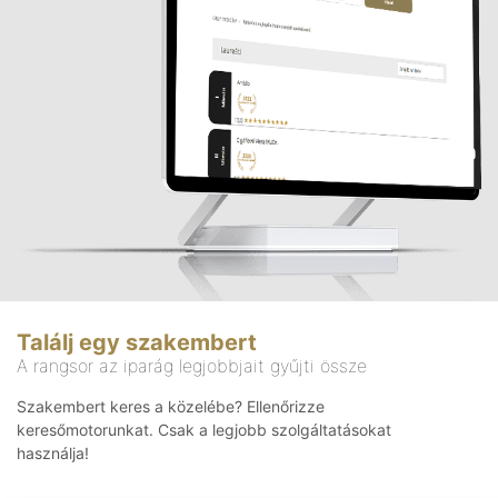
Találj egy szakembert
A rangsor az iparág legjobbjait gyűjti össze
Szakembert keres a közelébe? Ellenőrizze
keresőmotorunkat. Csak a legjobb szolgáltatásokat
használja!