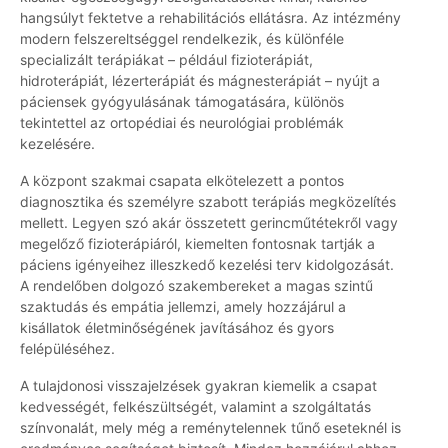
hangsúlyt fektetve a rehabilitációs ellátásra. Az intézmény
modern felszereltséggel rendelkezik, és különféle
specializált terápiákat – például fizioterápiát,
hidroterápiát, lézerterápiát és mágnesterápiát – nyújt a
páciensek gyógyulásának támogatására, különös
tekintettel az ortopédiai és neurológiai problémák
kezelésére.
A központ szakmai csapata elkötelezett a pontos
diagnosztika és személyre szabott terápiás megközelítés
mellett. Legyen szó akár összetett gerincműtétekről vagy
megelőző fizioterápiáról, kiemelten fontosnak tartják a
páciens igényeihez illeszkedő kezelési terv kidolgozását.
A rendelőben dolgozó szakembereket a magas szintű
szaktudás és empátia jellemzi, amely hozzájárul a
kisállatok életminőségének javításához és gyors
felépüléséhez.
A tulajdonosi visszajelzések gyakran kiemelik a csapat
kedvességét, felkészültségét, valamint a szolgáltatás
színvonalát, mely még a reménytelennek tűnő eseteknél is