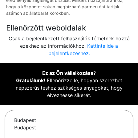
eredményes segítséget biztosít. Mindez hozzájárul ahhoz,
hogy a központot sokan megbízható partnerként tartják
számon az állatbarát körökben.
Ellenőrzött weboldalak
Csak a bejelentkezett felhasználók férhetnek hozzá
ezekhez az információkhoz.
Kattints ide a
bejelentkezéshez.
Ez az Ön vállalkozása
?
Gratulálunk!
Ellenőrizze le, hogyan szerezhet
népszerűsítéshez szükséges anyagokat, hogy
élvezhesse sikerét.
Budapest
Budapest