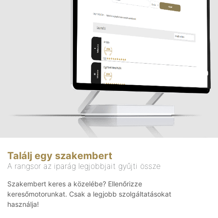
Találj egy szakembert
A rangsor az iparág legjobbjait gyűjti össze
Szakembert keres a közelébe? Ellenőrizze
keresőmotorunkat. Csak a legjobb szolgáltatásokat
használja!