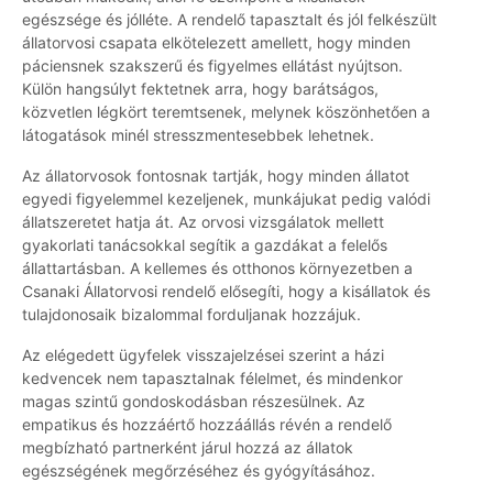
egészsége és jólléte. A rendelő tapasztalt és jól felkészült
állatorvosi csapata elkötelezett amellett, hogy minden
páciensnek szakszerű és figyelmes ellátást nyújtson.
Külön hangsúlyt fektetnek arra, hogy barátságos,
közvetlen légkört teremtsenek, melynek köszönhetően a
látogatások minél stresszmentesebbek lehetnek.
Az állatorvosok fontosnak tartják, hogy minden állatot
egyedi figyelemmel kezeljenek, munkájukat pedig valódi
állatszeretet hatja át. Az orvosi vizsgálatok mellett
gyakorlati tanácsokkal segítik a gazdákat a felelős
állattartásban. A kellemes és otthonos környezetben a
Csanaki Állatorvosi rendelő elősegíti, hogy a kisállatok és
tulajdonosaik bizalommal forduljanak hozzájuk.
Az elégedett ügyfelek visszajelzései szerint a házi
kedvencek nem tapasztalnak félelmet, és mindenkor
magas szintű gondoskodásban részesülnek. Az
empatikus és hozzáértő hozzáállás révén a rendelő
megbízható partnerként járul hozzá az állatok
egészségének megőrzéséhez és gyógyításához.