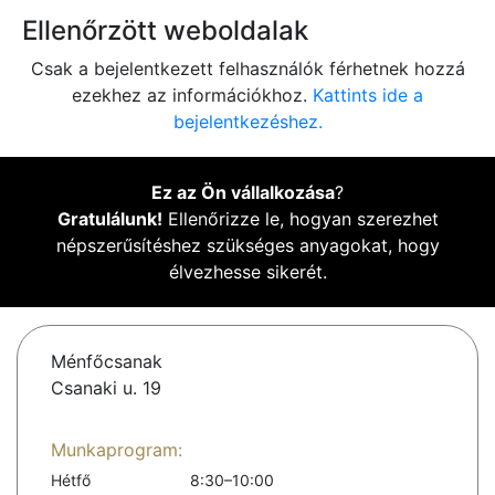
Ellenőrzött weboldalak
Csak a bejelentkezett felhasználók férhetnek hozzá
ezekhez az információkhoz.
Kattints ide a
bejelentkezéshez.
Ez az Ön vállalkozása
?
Gratulálunk!
Ellenőrizze le, hogyan szerezhet
népszerűsítéshez szükséges anyagokat, hogy
élvezhesse sikerét.
Ménfőcsanak
Csanaki u. 19
Munkaprogram:
Hétfő
8:30–10:00