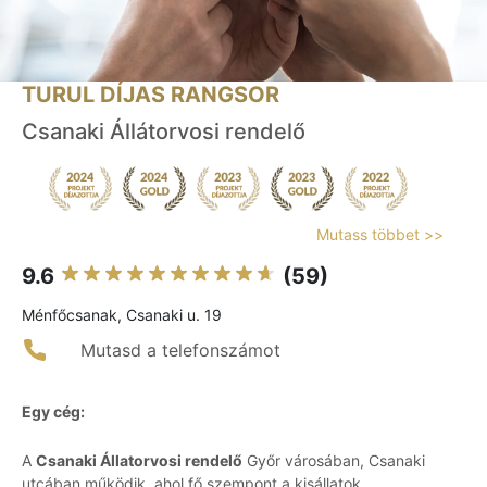
TURUL DÍJAS RANGSOR
Csanaki Állátorvosi rendelő
Mutass többet >>
9.6
(59)
Ménfőcsanak, Csanaki u. 19
Mutasd a telefonszámot
Egy cég:
A
Csanaki Állatorvosi rendelő
Győr városában, Csanaki
utcában működik, ahol fő szempont a kisállatok