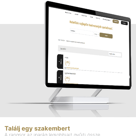
Találj egy szakembert
A rangsor az iparág legjobbjait gyűjti össze