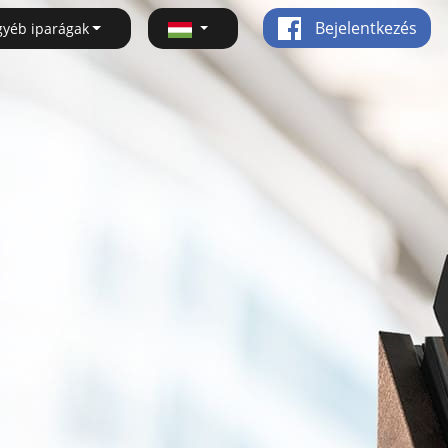
Bejelentkezés
gyéb iparágak