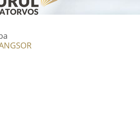
ba
RANGSOR