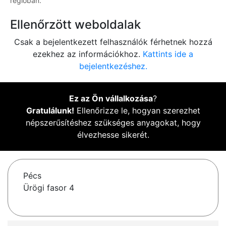
régióban.
Ellenőrzött weboldalak
Csak a bejelentkezett felhasználók férhetnek hozzá
ezekhez az információkhoz.
Kattints ide a
bejelentkezéshez.
Ez az Ön vállalkozása
?
Gratulálunk!
Ellenőrizze le, hogyan szerezhet
népszerűsítéshez szükséges anyagokat, hogy
élvezhesse sikerét.
Pécs
Ürögi fasor 4