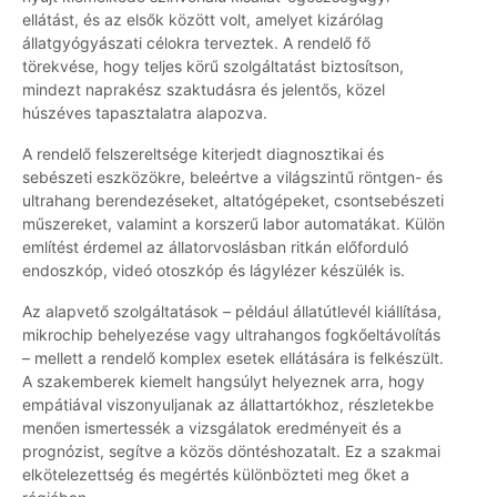
ellátást, és az elsők között volt, amelyet kizárólag
állatgyógyászati célokra terveztek. A rendelő fő
törekvése, hogy teljes körű szolgáltatást biztosítson,
mindezt naprakész szaktudásra és jelentős, közel
húszéves tapasztalatra alapozva.
A rendelő felszereltsége kiterjedt diagnosztikai és
sebészeti eszközökre, beleértve a világszintű röntgen- és
ultrahang berendezéseket, altatógépeket, csontsebészeti
műszereket, valamint a korszerű labor automatákat. Külön
említést érdemel az állatorvoslásban ritkán előforduló
endoszkóp, videó otoszkóp és lágylézer készülék is.
Az alapvető szolgáltatások – például állatútlevél kiállítása,
mikrochip behelyezése vagy ultrahangos fogkőeltávolítás
– mellett a rendelő komplex esetek ellátására is felkészült.
A szakemberek kiemelt hangsúlyt helyeznek arra, hogy
empátiával viszonyuljanak az állattartókhoz, részletekbe
menően ismertessék a vizsgálatok eredményeit és a
prognózist, segítve a közös döntéshozatalt. Ez a szakmai
elkötelezettség és megértés különbözteti meg őket a