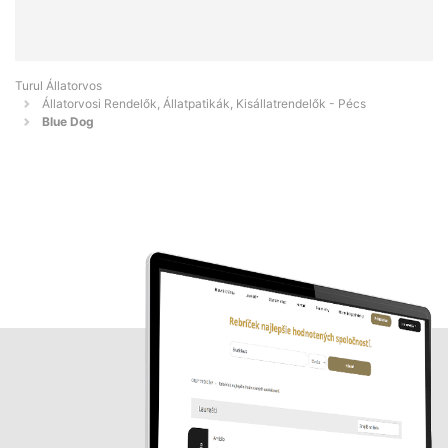
Turul Állatorvos
Állatorvosi Rendelők, Állatpatikák, Kisállatrendelők - Pécs
Blue Dog