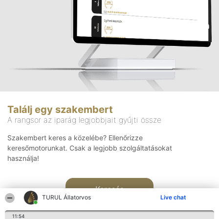
Találj egy szakembert
A rangsor az iparág legjobbjait gyűjti össze
Szakembert keres a közelébe? Ellenőrizze
keresőmotorunkat. Csak a legjobb szolgáltatásokat
használja!
Keresés
TURUL Állatorvos
Live chat
11:54