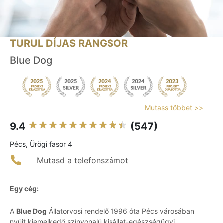
TURUL DÍJAS RANGSOR
Blue Dog
Mutass többet >>
9.4
(547)
Pécs, Ürögi fasor 4
Mutasd a telefonszámot
Egy cég:
A
Blue Dog
Állatorvosi rendelő 1996 óta Pécs városában
nyújt kiemelkedő színvonalú kisállat-egészségügyi