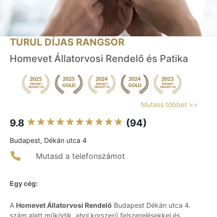
TURUL DÍJAS RANGSOR
Homevet Állatorvosi Rendelő és Patika
Mutass többet >>
9.8
(94)
Budapest, Dékán utca 4
Mutasd a telefonszámot
Egy cég:
A
Homevet Állatorvosi Rendelő
Budapest Dékán utca 4.
szám alatt működik, ahol korszerű felszerelésekkel és