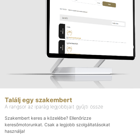
Találj egy szakembert
A rangsor az iparág legjobbjait gyűjti össze
Szakembert keres a közelébe? Ellenőrizze
keresőmotorunkat. Csak a legjobb szolgáltatásokat
használja!