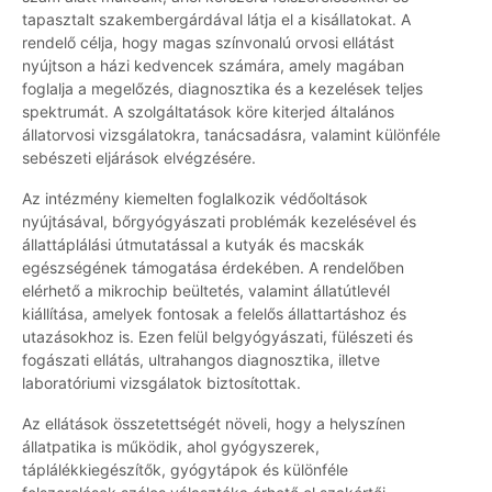
tapasztalt szakembergárdával látja el a kisállatokat. A
rendelő célja, hogy magas színvonalú orvosi ellátást
nyújtson a házi kedvencek számára, amely magában
foglalja a megelőzés, diagnosztika és a kezelések teljes
spektrumát. A szolgáltatások köre kiterjed általános
állatorvosi vizsgálatokra, tanácsadásra, valamint különféle
sebészeti eljárások elvégzésére.
Az intézmény kiemelten foglalkozik védőoltások
nyújtásával, bőrgyógyászati problémák kezelésével és
állattáplálási útmutatással a kutyák és macskák
egészségének támogatása érdekében. A rendelőben
elérhető a mikrochip beültetés, valamint állatútlevél
kiállítása, amelyek fontosak a felelős állattartáshoz és
utazásokhoz is. Ezen felül belgyógyászati, fülészeti és
fogászati ellátás, ultrahangos diagnosztika, illetve
laboratóriumi vizsgálatok biztosítottak.
Az ellátások összetettségét növeli, hogy a helyszínen
állatpatika is működik, ahol gyógyszerek,
táplálékkiegészítők, gyógytápok és különféle