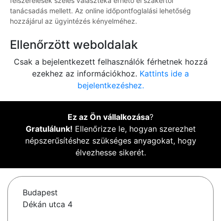
felszerelések széles választéka érhető el szakértői
tanácsadás mellett. Az online időpontfoglalási lehetőség
hozzájárul az ügyintézés kényelméhez.
Ellenőrzött weboldalak
Csak a bejelentkezett felhasználók férhetnek hozzá
ezekhez az információkhoz.
Kattints ide a
bejelentkezéshez.
Ez az Ön vállalkozása
?
Gratulálunk!
Ellenőrizze le, hogyan szerezhet
népszerűsítéshez szükséges anyagokat, hogy
élvezhesse sikerét.
Budapest
Dékán utca 4