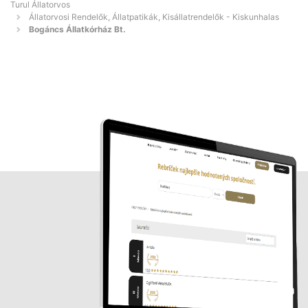
Turul Állatorvos
Állatorvosi Rendelők, Állatpatikák, Kisállatrendelők - Kiskunhalas
Bogáncs Állatkórház Bt.