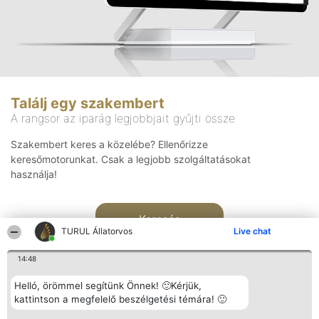
Találj egy szakembert
A rangsor az iparág legjobbjait gyűjti össze
Szakembert keres a közelébe? Ellenőrizze
keresőmotorunkat. Csak a legjobb szolgáltatásokat
használja!
Keresés
TURUL Állatorvos
Live chat
14:48
Helló, örömmel segítünk Önnek! 🙂Kérjük,
kattintson a megfelelő beszélgetési témára! 🙂