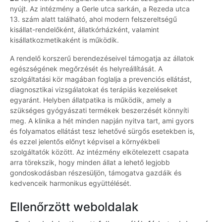
nyújt. Az intézmény a Gerle utca sarkán, a Rezeda utca
13. szám alatt található, ahol modern felszereltségű
kisállat-rendelőként, állatkórházként, valamint
kisállatkozmetikaként is működik.
A rendelő korszerű berendezéseivel támogatja az állatok
egészségének megőrzését és helyreállítását. A
szolgáltatási kör magában foglalja a prevenciós ellátást,
diagnosztikai vizsgálatokat és terápiás kezeléseket
egyaránt. Helyben állatpatika is működik, amely a
szükséges gyógyászati termékek beszerzését könnyíti
meg. A klinika a hét minden napján nyitva tart, ami gyors
és folyamatos ellátást tesz lehetővé sürgős esetekben is,
és ezzel jelentős előnyt képvisel a környékbeli
szolgáltatók között. Az intézmény elkötelezett csapata
arra törekszik, hogy minden állat a lehető legjobb
gondoskodásban részesüljön, támogatva gazdáik és
kedvenceik harmonikus együttélését.
Ellenőrzött weboldalak