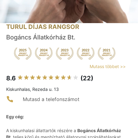
TURUL DÍJAS RANGSOR
Bogáncs Állatkórház Bt.
Mutass többet >>
8.6
(22)
Kiskunhalas, Rezeda u. 13
Mutasd a telefonszámot
Egy cég:
A kiskunhalasi állattartók részére a
Bogáncs Állatkórház
Bt.
teljes körű és megbízható állatorvosi szolgáltatásokat