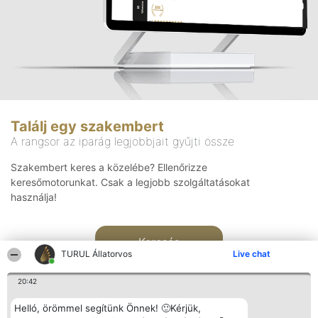
Találj egy szakembert
A rangsor az iparág legjobbjait gyűjti össze
Szakembert keres a közelébe? Ellenőrizze
keresőmotorunkat. Csak a legjobb szolgáltatásokat
használja!
Keresés
TURUL Állatorvos
Live chat
20:42
Helló, örömmel segítünk Önnek! 🙂Kérjük,