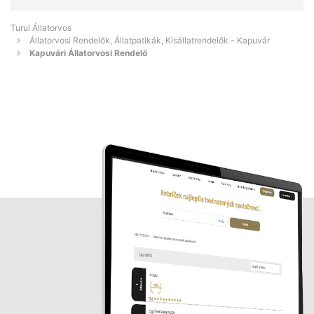
Turul Állatorvos
Állatorvosi Rendelők, Állatpatikák, Kisállatrendelők - Kapuvár
Kapuvári Állatorvosi Rendelő