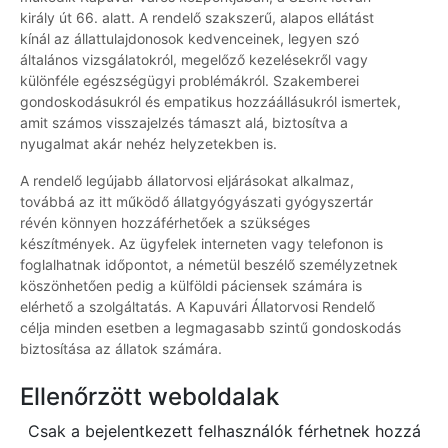
király út 66. alatt. A rendelő szakszerű, alapos ellátást
kínál az állattulajdonosok kedvenceinek, legyen szó
általános vizsgálatokról, megelőző kezelésekről vagy
különféle egészségügyi problémákról. Szakemberei
gondoskodásukról és empatikus hozzáállásukról ismertek,
amit számos visszajelzés támaszt alá, biztosítva a
nyugalmat akár nehéz helyzetekben is.
A rendelő legújabb állatorvosi eljárásokat alkalmaz,
továbbá az itt működő állatgyógyászati gyógyszertár
révén könnyen hozzáférhetőek a szükséges
készítmények. Az ügyfelek interneten vagy telefonon is
foglalhatnak időpontot, a németül beszélő személyzetnek
köszönhetően pedig a külföldi páciensek számára is
elérhető a szolgáltatás. A Kapuvári Állatorvosi Rendelő
célja minden esetben a legmagasabb szintű gondoskodás
biztosítása az állatok számára.
Ellenőrzött weboldalak
Csak a bejelentkezett felhasználók férhetnek hozzá