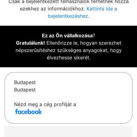
Csak a bejelentkezett felhasználók férhetnek hozzá
ezekhez az információkhoz.
Kattints ide a
bejelentkezéshez.
Ez az Ön vállalkozása
?
Gratulálunk!
Ellenőrizze le, hogyan szerezhet
népszerűsítéshez szükséges anyagokat, hogy
élvezhesse sikerét.
Budapest
Budapest
Nézd meg a cég profilját a