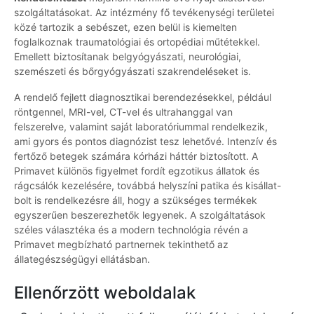
szolgáltatásokat. Az intézmény fő tevékenységi területei
közé tartozik a sebészet, ezen belül is kiemelten
foglalkoznak traumatológiai és ortopédiai műtétekkel.
Emellett biztosítanak belgyógyászati, neurológiai,
szemészeti és bőrgyógyászati szakrendeléseket is.
A rendelő fejlett diagnosztikai berendezésekkel, például
röntgennel, MRI-vel, CT-vel és ultrahanggal van
felszerelve, valamint saját laboratóriummal rendelkezik,
ami gyors és pontos diagnózist tesz lehetővé. Intenzív és
fertőző betegek számára kórházi háttér biztosított. A
Primavet különös figyelmet fordít egzotikus állatok és
rágcsálók kezelésére, továbbá helyszíni patika és kisállat-
bolt is rendelkezésre áll, hogy a szükséges termékek
egyszerűen beszerezhetők legyenek. A szolgáltatások
széles választéka és a modern technológia révén a
Primavet megbízható partnernek tekinthető az
állategészségügyi ellátásban.
Ellenőrzött weboldalak