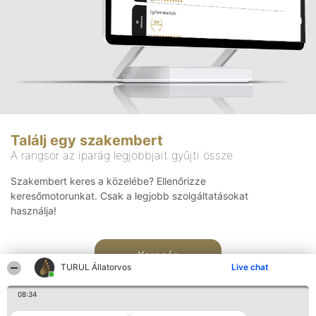
Találj egy szakembert
A rangsor az iparág legjobbjait gyűjti össze
Szakembert keres a közelébe? Ellenőrizze
keresőmotorunkat. Csak a legjobb szolgáltatásokat
használja!
Keresés
TURUL Állatorvos
Live chat
08:34