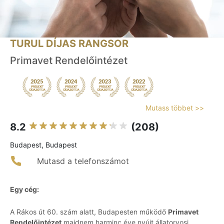
TURUL DÍJAS RANGSOR
Primavet Rendelőintézet
Mutass többet >>
8.2
(208)
Budapest, Budapest
Mutasd a telefonszámot
Egy cég:
A Rákos út 60. szám alatt, Budapesten működő
Primavet
Rendelőintézet
majdnem harminc éve nyújt állatorvosi