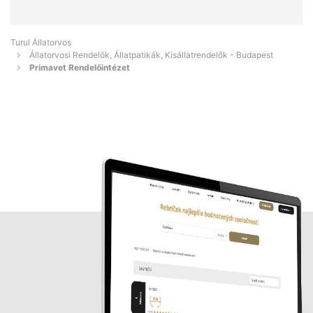
Turul Állatorvos
Állatorvosi Rendelők, Állatpatikák, Kisállatrendelők - Budapest
Primavet Rendelőintézet