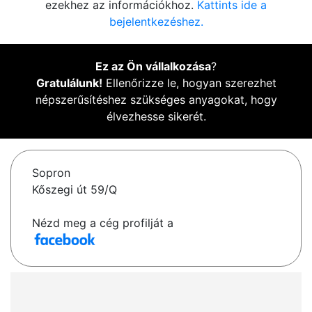
ezekhez az információkhoz.
Kattints ide a
bejelentkezéshez.
Ez az Ön vállalkozása
?
Gratulálunk!
Ellenőrizze le, hogyan szerezhet
népszerűsítéshez szükséges anyagokat, hogy
élvezhesse sikerét.
Sopron
Kőszegi út 59/Q
Nézd meg a cég profilját a