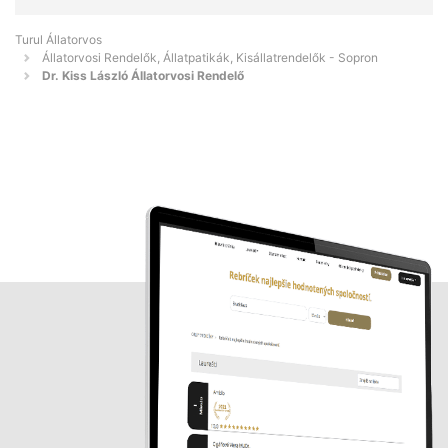
Turul Állatorvos
Állatorvosi Rendelők, Állatpatikák, Kisállatrendelők - Sopron
Dr. Kiss László Állatorvosi Rendelő