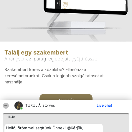
Találj egy szakembert
A rangsor az iparág legjobbjait gyűjti össze
Szakembert keres a közelébe? Ellenőrizze
keresőmotorunkat. Csak a legjobb szolgáltatásokat
használja!
Keresés
TURUL Állatorvos
Live chat
11:49
Helló, örömmel segítünk Önnek! 🙂Kérjük,