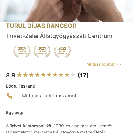
TURUL DÍJAS RANGSOR
Trivet-Zalai Állatgyógyászati Centrum
Mutass többet >>
8.8
(17)
Böde, Teskánd
Mutasd a telefonszámot
Egy cég:
A
Trivet Állatorvosi Kft.
1989-es alapítása óta jelentős
tapasztalatot szerzett az állatgyógyászat területén.