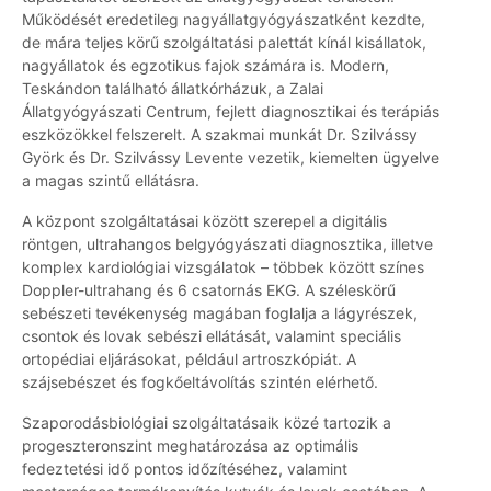
Működését eredetileg nagyállatgyógyászatként kezdte,
de mára teljes körű szolgáltatási palettát kínál kisállatok,
nagyállatok és egzotikus fajok számára is. Modern,
Teskándon található állatkórházuk, a Zalai
Állatgyógyászati Centrum, fejlett diagnosztikai és terápiás
eszközökkel felszerelt. A szakmai munkát Dr. Szilvássy
Györk és Dr. Szilvássy Levente vezetik, kiemelten ügyelve
a magas szintű ellátásra.
A központ szolgáltatásai között szerepel a digitális
röntgen, ultrahangos belgyógyászati diagnosztika, illetve
komplex kardiológiai vizsgálatok – többek között színes
Doppler-ultrahang és 6 csatornás EKG. A széleskörű
sebészeti tevékenység magában foglalja a lágyrészek,
csontok és lovak sebészi ellátását, valamint speciális
ortopédiai eljárásokat, például artroszkópiát. A
szájsebészet és fogkőeltávolítás szintén elérhető.
Szaporodásbiológiai szolgáltatásaik közé tartozik a
progeszteronszint meghatározása az optimális
fedeztetési idő pontos időzítéséhez, valamint