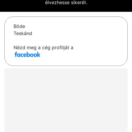
élvezhesse sikerét.
Böde
Teskánd
Nézd meg a cég profilját a