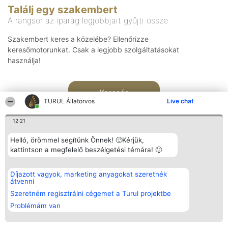
Találj egy szakembert
A rangsor az iparág legjobbjait gyűjti össze
Szakembert keres a közelébe? Ellenőrizze
keresőmotorunkat. Csak a legjobb szolgáltatásokat
használja!
Keresés
TURUL Állatorvos
Live chat
12:21
Helló, örömmel segítünk Önnek! 🙂Kérjük,
kattintson a megfelelő beszélgetési témára! 🙂
Rangsorszervező
Népszavazás
Elérhetőség
Díjazott vagyok, marketing anyagokat szeretnék
SC Beautiful Company S.R.L.
Nyertesek
Elérhetőség
átvenni
Bulevardul Aleea Timișul De
Az összes
Sus Nr. 2, Bl. A30, Sc. A, Et.
díjazottak
Szeretném regisztrálni cégemet a Turul projektbe
4, Ap. 13
listája
Problémám van
Bukarest 53-238
Szabályok
Adószám 36737675
Státusz
tel: +363 033 425 71
Polityka