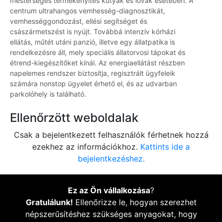
mesterséges termékenyítés kutyák és lovak esetében. A
centrum ultrahangos vemhesség-diagnosztikát,
vemhességgondozást, ellési segítséget és
császármetszést is nyújt. Továbbá intenzív kórházi
ellátás, műtét utáni panzió, illetve egy állatpatika is
rendelkezésre áll, mely speciális állatorvosi tápokat és
étrend-kiegészítőket kínál. Az energiaellátást részben
napelemes rendszer biztosítja, regisztrált ügyfeleik
számára nonstop ügyelet érhető el, és az udvarban
parkolóhely is található.
Ellenőrzött weboldalak
Csak a bejelentkezett felhasználók férhetnek hozzá
ezekhez az információkhoz.
Kattints ide a
bejelentkezéshez.
Ez az Ön vállalkozása
?
Gratulálunk!
Ellenőrizze le, hogyan szerezhet
népszerűsítéshez szükséges anyagokat, hogy