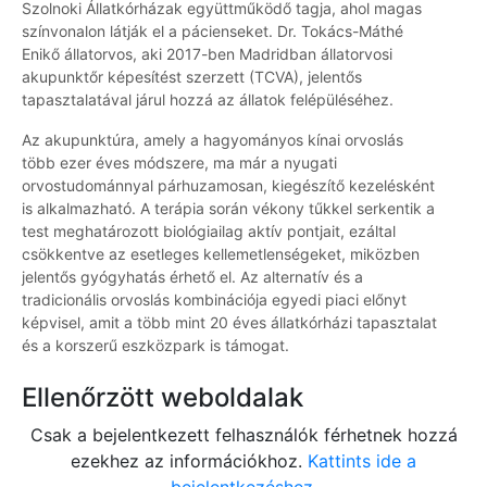
Szolnoki Állatkórházak együttműködő tagja, ahol magas
színvonalon látják el a pácienseket. Dr. Tokács-Máthé
Enikő állatorvos, aki 2017-ben Madridban állatorvosi
akupunktőr képesítést szerzett (TCVA), jelentős
tapasztalatával járul hozzá az állatok felépüléséhez.
Az akupunktúra, amely a hagyományos kínai orvoslás
több ezer éves módszere, ma már a nyugati
orvostudománnyal párhuzamosan, kiegészítő kezelésként
is alkalmazható. A terápia során vékony tűkkel serkentik a
test meghatározott biológiailag aktív pontjait, ezáltal
csökkentve az esetleges kellemetlenségeket, miközben
jelentős gyógyhatás érhető el. Az alternatív és a
tradicionális orvoslás kombinációja egyedi piaci előnyt
képvisel, amit a több mint 20 éves állatkórházi tapasztalat
és a korszerű eszközpark is támogat.
Ellenőrzött weboldalak
Csak a bejelentkezett felhasználók férhetnek hozzá
ezekhez az információkhoz.
Kattints ide a