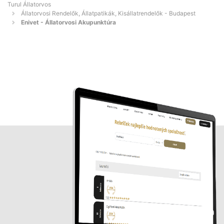
Turul Állatorvos
Állatorvosi Rendelők, Állatpatikák, Kisállatrendelők - Budapest
Enivet - Állatorvosi Akupunktúra