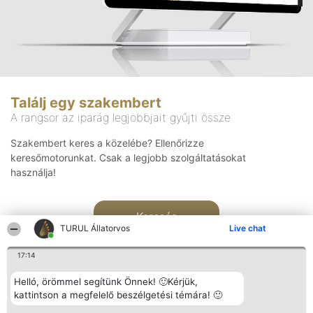
Találj egy szakembert
A rangsor az iparág legjobbjait gyűjti össze
Szakembert keres a közelébe? Ellenőrizze
keresőmotorunkat. Csak a legjobb szolgáltatásokat
használja!
Keresés
TURUL Állatorvos
Live chat
17:14
Helló, örömmel segítünk Önnek! 🙂Kérjük,
kattintson a megfelelő beszélgetési témára! 🙂