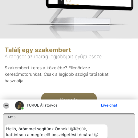
Találj egy szakembert
A rangsor az iparág legjobbjait gyűjti össze
Szakembert keres a közelébe? Ellenőrizze
keresőmotorunkat. Csak a legjobb szolgáltatásokat
használja!
Keresés
TURUL Állatorvos
Live chat
14:15
Helló, örömmel segítünk Önnek! 🙂Kérjük,
kattintson a megfelelő beszélgetési témára! 🙂