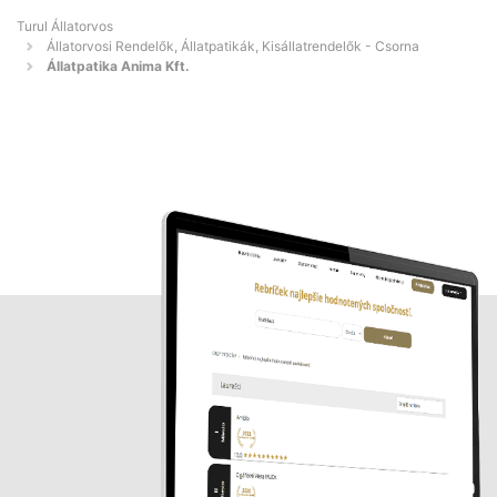
Turul Állatorvos
Állatorvosi Rendelők, Állatpatikák, Kisállatrendelők - Csorna
Állatpatika Anima Kft.