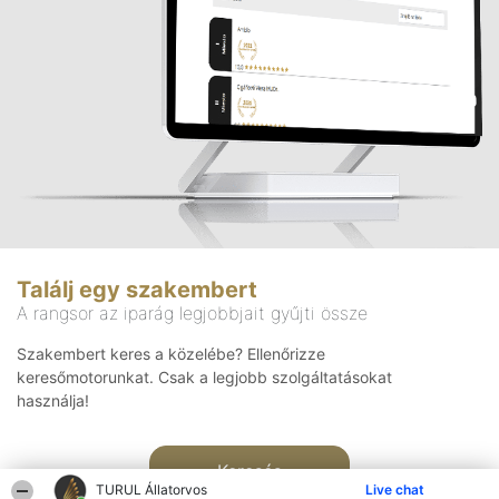
Találj egy szakembert
A rangsor az iparág legjobbjait gyűjti össze
Szakembert keres a közelébe? Ellenőrizze
keresőmotorunkat. Csak a legjobb szolgáltatásokat
használja!
Keresés
TURUL Állatorvos
Live chat