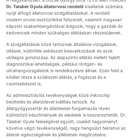
Dr. Talabér Gyula állatorvosi rendelő
kisállatok számára
nyújt átfogó állatorvosi szolgáltatásokat. A rendelő
modern orvosi eszközökkel felszerelt, valamint magasan
képzett szakembergárdával dolgozik, hogy a gazdák és
kedvenceik minden szükséges ellátásban részesüljenek.
A szolgáltatások közé tartoznak általános vizsgálatok,
oltások, különféle sebészeti beavatkozások és azok
utólagos gondozása. Az alapszintű ellátás mellett fejlett
diagnosztikai lehetőségek, például röntgen- és
ultrahangvizsgálatok is rendelkezésre állnak. Ezen felül a
kínálat része a szülészeti ellátás, a fogászat és a
csontsebészet is.
Az adminisztrációs tevékenységek közé mikrochip
beültetés és állatútlevél kiállítás tartozik. Az
állatgyógyszertár és állateledel-forgalmazás révén
különböző készítmények és eledelek is beszerezhetők. Dr.
Talabér Gyula feleségével együtt, családi hagyományt
követve végzi tevékenységét, nagy hangsúlyt fektetve az
állatok egészségének és jóllétének megőrzésére.