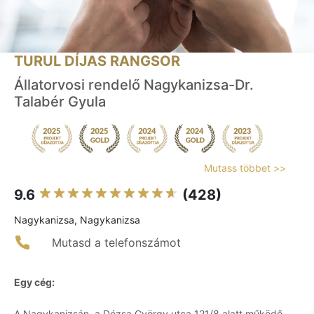
TURUL DÍJAS RANGSOR
Állatorvosi rendelő Nagykanizsa-Dr.
Talabér Gyula
Mutass többet >>
9.6
(428)
Nagykanizsa, Nagykanizsa
Mutasd a telefonszámot
Egy cég:
A Nagykanizsán, a Dózsa György utca 121/8 alatt működő