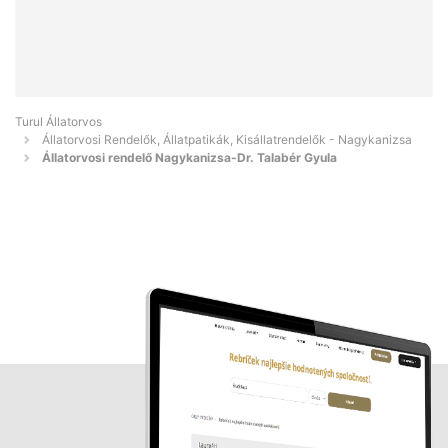
Turul Állatorvos
Állatorvosi Rendelők, Állatpatikák, Kisállatrendelők - Nagykanizsa
Állatorvosi rendelő Nagykanizsa-Dr. Talabér Gyula