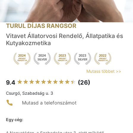
TURUL DÍJAS RANGSOR
Vitavet Állatorvosi Rendelő, Állatpatika és
Kutyakozmetika
Mutass többet >>
9.4
(26)
Csurgó, Szabadság u. 3
Mutasd a telefonszámot
Egy cég:
A Nagyatádon, a Szabadság utca 3. alatt működő