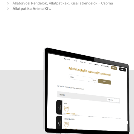
Állatorvosi Rendelők, Állatpatikák, Kisállatrendelők - Csorna
Állatpatika Anima Kft.