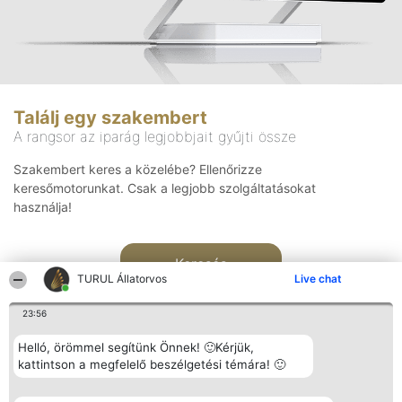
Találj egy szakembert
A rangsor az iparág legjobbjait gyűjti össze
Szakembert keres a közelébe? Ellenőrizze
keresőmotorunkat. Csak a legjobb szolgáltatásokat
használja!
Keresés
TURUL Állatorvos
Live chat
23:56
Helló, örömmel segítünk Önnek! 🙂Kérjük,
kattintson a megfelelő beszélgetési témára! 🙂
Rangsorszervező
Népszavazás
Elérhetőség