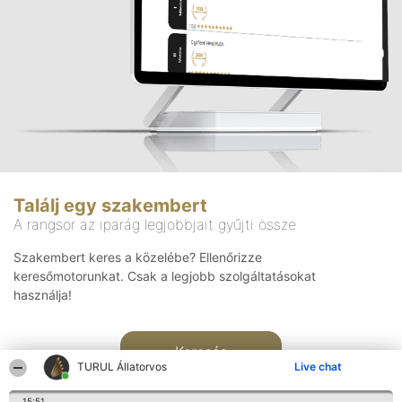
Találj egy szakembert
A rangsor az iparág legjobbjait gyűjti össze
Szakembert keres a közelébe? Ellenőrizze
keresőmotorunkat. Csak a legjobb szolgáltatásokat
használja!
Keresés
TURUL Állatorvos
Live chat
15:51