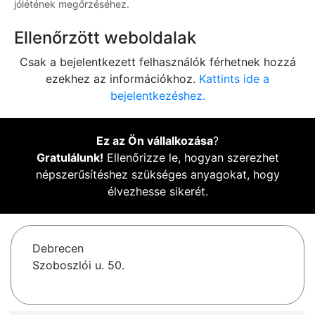
jólétének megőrzéséhez.
Ellenőrzött weboldalak
Csak a bejelentkezett felhasználók férhetnek hozzá
ezekhez az információkhoz.
Kattints ide a
bejelentkezéshez.
Ez az Ön vállalkozása
?
Gratulálunk!
Ellenőrizze le, hogyan szerezhet
népszerűsítéshez szükséges anyagokat, hogy
élvezhesse sikerét.
Debrecen
Szoboszlói u. 50.