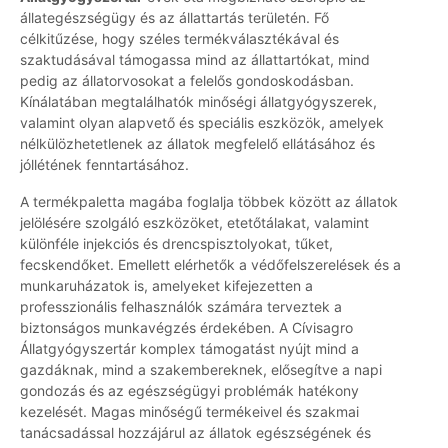
állategészségügy és az állattartás területén. Fő
célkitűzése, hogy széles termékválasztékával és
szaktudásával támogassa mind az állattartókat, mind
pedig az állatorvosokat a felelős gondoskodásban.
Kínálatában megtalálhatók minőségi állatgyógyszerek,
valamint olyan alapvető és speciális eszközök, amelyek
nélkülözhetetlenek az állatok megfelelő ellátásához és
jóllétének fenntartásához.
A termékpaletta magába foglalja többek között az állatok
jelölésére szolgáló eszközöket, etetőtálakat, valamint
különféle injekciós és drencspisztolyokat, tűket,
fecskendőket. Emellett elérhetők a védőfelszerelések és a
munkaruházatok is, amelyeket kifejezetten a
professzionális felhasználók számára terveztek a
biztonságos munkavégzés érdekében. A Cívisagro
Állatgyógyszertár komplex támogatást nyújt mind a
gazdáknak, mind a szakembereknek, elősegítve a napi
gondozás és az egészségügyi problémák hatékony
kezelését. Magas minőségű termékeivel és szakmai
tanácsadással hozzájárul az állatok egészségének és