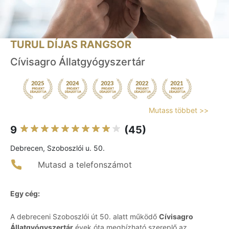
TURUL DÍJAS RANGSOR
Cívisagro Állatgyógyszertár
Mutass többet >>
9
(45)
Debrecen, Szoboszlói u. 50.
Mutasd a telefonszámot
Egy cég:
A debreceni Szoboszlói út 50. alatt működő
Cívisagro
Állatgyógyszertár
évek óta megbízható szereplő az