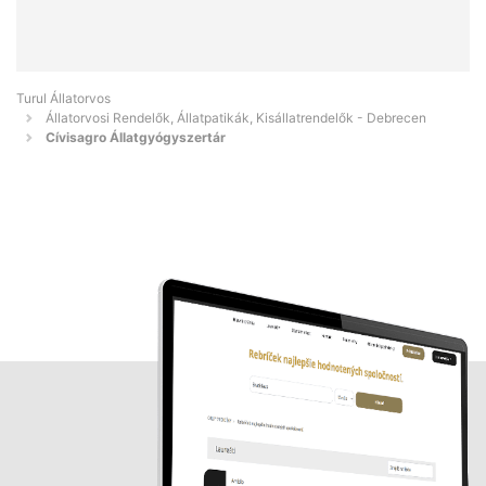
Turul Állatorvos
Állatorvosi Rendelők, Állatpatikák, Kisállatrendelők - Debrecen
Cívisagro Állatgyógyszertár