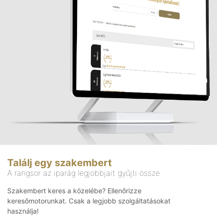
Találj egy szakembert
A rangsor az iparág legjobbjait gyűjti össze
Szakembert keres a közelébe? Ellenőrizze
keresőmotorunkat. Csak a legjobb szolgáltatásokat
használja!