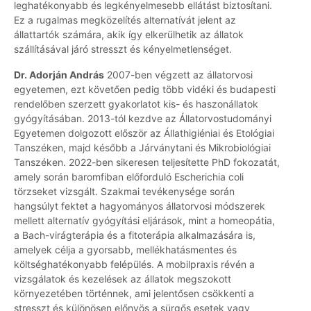
leghatékonyabb és legkényelmesebb ellátást biztosítani.
Ez a rugalmas megközelítés alternatívát jelent az
állattartók számára, akik így elkerülhetik az állatok
szállításával járó stresszt és kényelmetlenséget.
Dr. Adorján András
2007-ben végzett az állatorvosi
egyetemen, ezt követően pedig több vidéki és budapesti
rendelőben szerzett gyakorlatot kis- és haszonállatok
gyógyításában. 2013-tól kezdve az Állatorvostudományi
Egyetemen dolgozott először az Állathigiéniai és Etológiai
Tanszéken, majd később a Járványtani és Mikrobiológiai
Tanszéken. 2022-ben sikeresen teljesítette PhD fokozatát,
amely során baromfiban előforduló Escherichia coli
törzseket vizsgált. Szakmai tevékenysége során
hangsúlyt fektet a hagyományos állatorvosi módszerek
mellett alternatív gyógyítási eljárások, mint a homeopátia,
a Bach-virágterápia és a fitoterápia alkalmazására is,
amelyek célja a gyorsabb, mellékhatásmentes és
költséghatékonyabb felépülés. A mobilpraxis révén a
vizsgálatok és kezelések az állatok megszokott
környezetében történnek, ami jelentősen csökkenti a
stresszt és különösen előnyös a sürgős esetek vagy