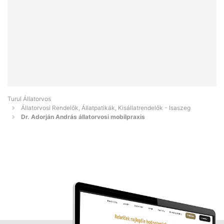
Turul Állatorvos
Állatorvosi Rendelők, Állatpatikák, Kisállatrendelők - Isaszeg
Dr. Adorján András állatorvosi mobilpraxis