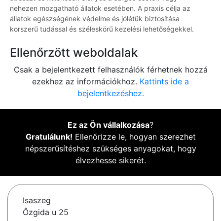
nehezen mozgatható állatok esetében. A praxis célja az
állatok egészségének védelme és jólétük biztosítása
korszerű tudással és széleskörű kezelési lehetőségekkel.
Ellenőrzött weboldalak
Csak a bejelentkezett felhasználók férhetnek hozzá
ezekhez az információkhoz.
Kattints ide a
bejelentkezéshez.
Ez az Ön vállalkozása
?
Gratulálunk!
Ellenőrizze le, hogyan szerezhet
népszerűsítéshez szükséges anyagokat, hogy
élvezhesse sikerét.
Isaszeg
Őzgida u 25