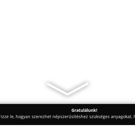
Gratulálunk!
rizze le, hogyan szerezhet népszerűsítéshez szükséges anyagokat, h