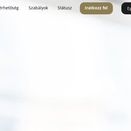
érhetőség
Szabályok
Státusz
Iratkozz fel
E