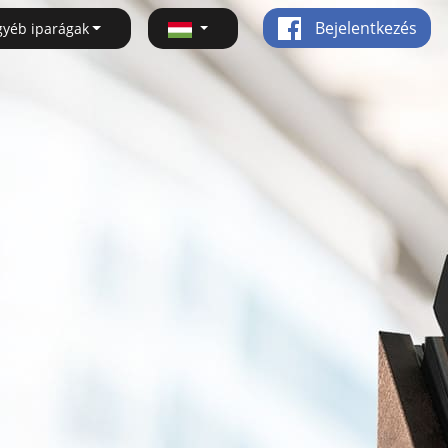
Bejelentkezés
gyéb iparágak