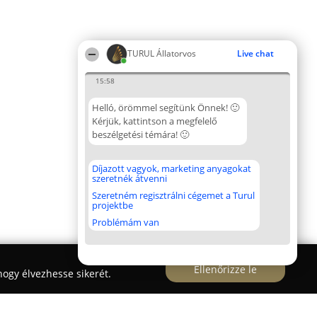
TURUL Állatorvos
Live chat
15:58
Helló, örömmel segítünk Önnek! 🙂
Kérjük, kattintson a megfelelő
beszélgetési témára! 🙂
Díjazott vagyok, marketing anyagokat
szeretnék átvenni
Szeretném regisztrálni cégemet a Turul
projektbe
Problémám van
Ellenőrizze le
ogy élvezhesse sikerét.