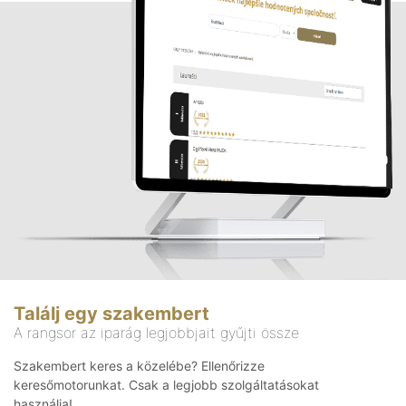
Találj egy szakembert
A rangsor az iparág legjobbjait gyűjti össze
Szakembert keres a közelébe? Ellenőrizze
keresőmotorunkat. Csak a legjobb szolgáltatásokat
használja!