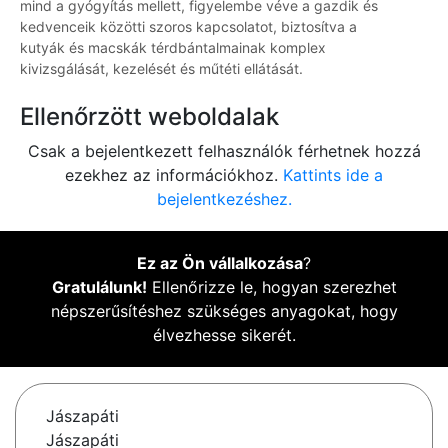
mind a gyógyítás mellett, figyelembe véve a gazdik és
kedvenceik közötti szoros kapcsolatot, biztosítva a
kutyák és macskák térdbántalmainak komplex
kivizsgálását, kezelését és műtéti ellátását.
Ellenőrzött weboldalak
Csak a bejelentkezett felhasználók férhetnek hozzá
ezekhez az információkhoz.
Kattints ide a
bejelentkezéshez.
Ez az Ön vállalkozása
?
Gratulálunk!
Ellenőrizze le, hogyan szerezhet
népszerűsítéshez szükséges anyagokat, hogy
élvezhesse sikerét.
Jászapáti
Jászapáti