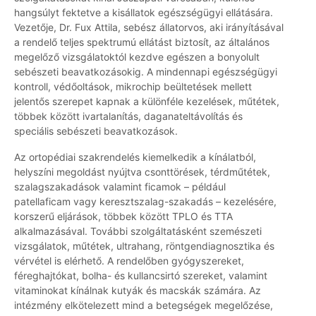
hangsúlyt fektetve a kisállatok egészségügyi ellátására.
Vezetője, Dr. Fux Attila, sebész állatorvos, aki irányításával
a rendelő teljes spektrumú ellátást biztosít, az általános
megelőző vizsgálatoktól kezdve egészen a bonyolult
sebészeti beavatkozásokig. A mindennapi egészségügyi
kontroll, védőoltások, mikrochip beültetések mellett
jelentős szerepet kapnak a különféle kezelések, műtétek,
többek között ivartalanítás, daganateltávolítás és
speciális sebészeti beavatkozások.
Az ortopédiai szakrendelés kiemelkedik a kínálatból,
helyszíni megoldást nyújtva csonttörések, térdműtétek,
szalagszakadások valamint ficamok – például
patellaficam vagy keresztszalag-szakadás – kezelésére,
korszerű eljárások, többek között TPLO és TTA
alkalmazásával. További szolgáltatásként szemészeti
vizsgálatok, műtétek, ultrahang, röntgendiagnosztika és
vérvétel is elérhető. A rendelőben gyógyszereket,
féreghajtókat, bolha- és kullancsirtó szereket, valamint
vitaminokat kínálnak kutyák és macskák számára. Az
intézmény elkötelezett mind a betegségek megelőzése,