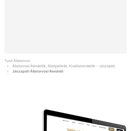
Turul Állatorvos
Állatorvosi Rendelők, Állatpatikák, Kisállatrendelők - Jászapáti
Jászapáti Állatorvosi Rendelő