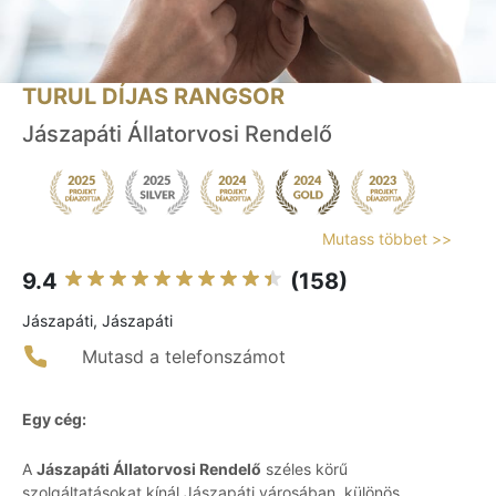
TURUL DÍJAS RANGSOR
Jászapáti Állatorvosi Rendelő
Mutass többet >>
9.4
(158)
Jászapáti, Jászapáti
Mutasd a telefonszámot
Egy cég:
A
Jászapáti Állatorvosi Rendelő
széles körű
szolgáltatásokat kínál Jászapáti városában, különös