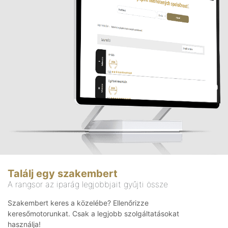
Találj egy szakembert
A rangsor az iparág legjobbjait gyűjti össze
Szakembert keres a közelébe? Ellenőrizze
keresőmotorunkat. Csak a legjobb szolgáltatásokat
használja!