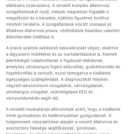
ellátására szakosodva. A rendelő komplex állatorvosi
szolgáltatásokat nyújt, melyek magukban foglalják a
megelőzést és a kezelést, különös figyelmet fordítva
mindkét területre. A szolgáltatások között szerepel az
általános állatorvosi praxis, védőoltások beadása valamint
állatútlevelek kiállítása is.
A praxis számos sebészeti beavatkozást végez, ideértve
a lágyszervi műtéteket és az ivartalanításokat is. Kiemelt
jelentőséget tulajdonítanak a fogászati ellátásnak,
amelyhez ultrahangos fogkő-eltávolítás, gyökérkezelés és
fogeltávolítás is tartozik, ezzel támogatva a kisállatok
egészséges szájhigiéniáját. A diagnosztikát helyben
végzett laboratóriumi vizsgálatok, vérvizsgálatok,
ultrahangos vizsgálat, számítógépes EKG és
vérnyomásmérés segíti elő.
A rendelő munkatársai elhivatottak azért, hogy a kisállatok
minél gyorsabban és hatékonyabban gyógyuljanak. A
tulajdonosok visszajelzései alapján a vezető állatorvos és
asszisztens felesége segítőkészek, gondosak,