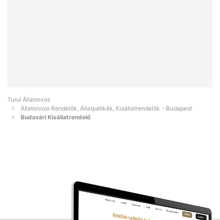
Turul Állatorvos
Állatorvosi Rendelők, Állatpatikák, Kisállatrendelők - Budapest
Budavári Kisállatrendelő