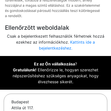
türelmesek, továbbá a felszereltségük modern, amely
hozzájárul a magas szintű ellátáshoz. Ez a szakértelemmel
és gondoskodással párosuló hozzáállás teszi különlegessé
a rendelőt.
Ellenőrzött weboldalak
Csak a bejelentkezett felhasználók férhetnek hozzá
ezekhez az információkhoz.
Kattints ide a
bejelentkezéshez.
Ez az Ön vállalkozása
?
Gratulálunk!
Ellenőrizze le, hogyan szerezhet
népszerűsítéshez szükséges anyagokat, hogy
élvezhesse sikerét.
Budapest
Attila út 117.