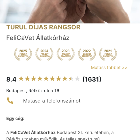
TURUL DÍJAS RANGSOR
FeliCaVet Állatkórház
Mutass többet >>
8.4
(1631)
Budapest, Rétköz utca 16.
Mutasd a telefonszámot
Egy cég:
A
FeliCaVet Állatkórház
Budapest XI. kerületében, a
Rétköz utcában működik, és teljes spektrumú