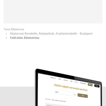
Turul Állatorvos
Állatorvosi Rendelők, Állatpatikák, Kisállatrendelők - Budapest
FeliCaVet Állatkórház