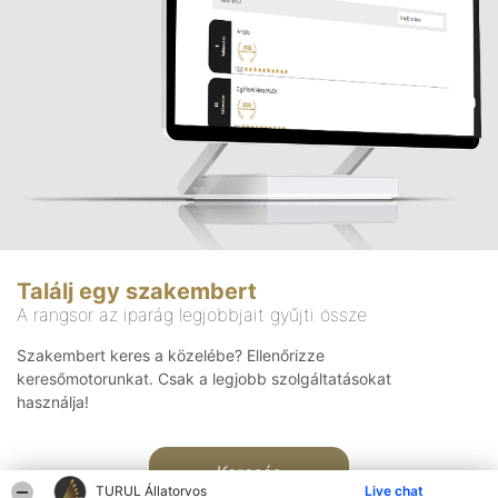
Találj egy szakembert
A rangsor az iparág legjobbjait gyűjti össze
Szakembert keres a közelébe? Ellenőrizze
keresőmotorunkat. Csak a legjobb szolgáltatásokat
használja!
Keresés
TURUL Állatorvos
Live chat