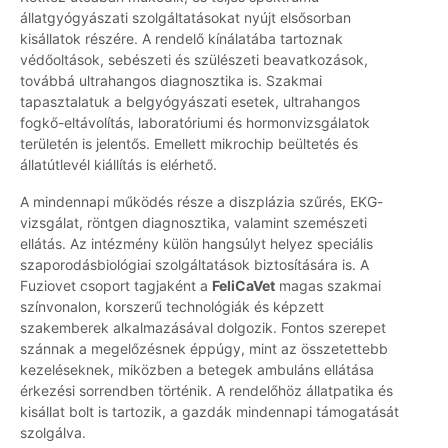
állatgyógyászati szolgáltatásokat nyújt elsősorban
kisállatok részére. A rendelő kínálatába tartoznak
védőoltások, sebészeti és szülészeti beavatkozások,
továbbá ultrahangos diagnosztika is. Szakmai
tapasztalatuk a belgyógyászati esetek, ultrahangos
fogkő-eltávolítás, laboratóriumi és hormonvizsgálatok
területén is jelentős. Emellett mikrochip beültetés és
állatútlevél kiállítás is elérhető.
A mindennapi működés része a diszplázia szűrés, EKG-
vizsgálat, röntgen diagnosztika, valamint szemészeti
ellátás. Az intézmény külön hangsúlyt helyez speciális
szaporodásbiológiai szolgáltatások biztosítására is. A
Fuziovet csoport tagjaként a
FeliCaVet
magas szakmai
színvonalon, korszerű technológiák és képzett
szakemberek alkalmazásával dolgozik. Fontos szerepet
szánnak a megelőzésnek éppúgy, mint az összetettebb
kezeléseknek, miközben a betegek ambuláns ellátása
érkezési sorrendben történik. A rendelőhöz állatpatika és
kisállat bolt is tartozik, a gazdák mindennapi támogatását
szolgálva.